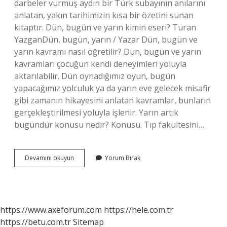
darbeler vurmuş aydın bir Türk subayının anılarını
anlatan, yakın tarihimizin kısa bir özetini sunan
kitaptır. Dün, bugün ve yarın kimin eseri? Turan
YazganDün, bugün, yarın / Yazar Dün, bugün ve
yarın kavramı nasıl öğretilir? Dün, bugün ve yarın
kavramları çocuğun kendi deneyimleri yoluyla
aktarılabilir. Dün oynadığımız oyun, bugün
yapacağımız yolculuk ya da yarın eve gelecek misafir
gibi zamanın hikayesini anlatan kavramlar, bunların
gerçekleştirilmesi yoluyla işlenir. Yarın artık
bugündür konusu nedir? Konusu. Tıp fakültesini…
Dün
Devamını okuyun
Yorum Bırak
Bugün
Yarın
Kaç
Sayfa
https://www.axeforum.com
https://hele.com.tr
https://betu.com.tr
Sitemap