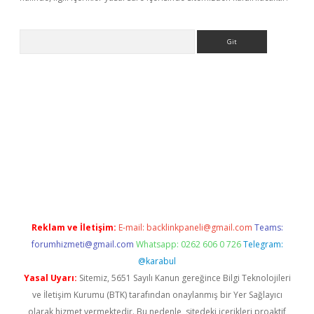
Arama
betci giriş
Reklam ve İletişim:
E-mail:
backlinkpaneli@gmail.com
Teams:
forumhizmeti@gmail.com
Whatsapp: 0262 606 0 726
Telegram:
@karabul
Yasal Uyarı:
Sitemiz, 5651 Sayılı Kanun gereğince Bilgi Teknolojileri
ve İletişim Kurumu (BTK) tarafından onaylanmış bir Yer Sağlayıcı
olarak hizmet vermektedir. Bu nedenle, sitedeki içerikleri proaktif