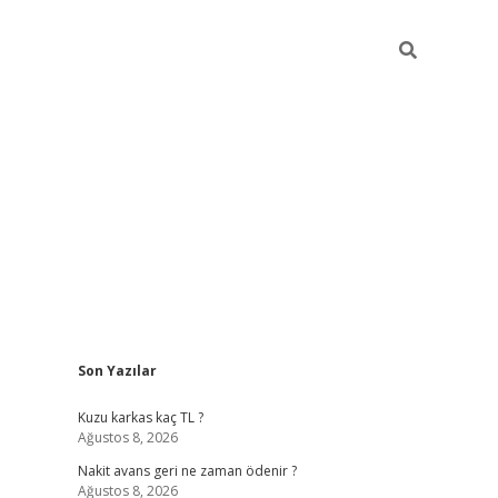
Sidebar
Son Yazılar
betci giriş
Kuzu karkas kaç TL ?
Ağustos 8, 2026
Nakit avans geri ne zaman ödenir ?
Ağustos 8, 2026