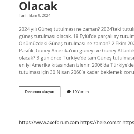
Olacak
Tarih: Ekim 9, 2024
2024 yılı Güneş tutulması ne zaman? 2024’teki tutulm
güneş tutulması olacak. 18 Eylül’de parçalı ay tutul
Önümüzdeki Güneş tutulması ne zaman? 2 Ekim 20
Pasifik, Güney Amerika’nın güneyi ve Güney Atlantik
olacak? 3 gün önce Türkiye’de tam Güneş tutulmas
en iyi Amerika kıtasından izlenir. 2006’da Türkiye’
tutulması için 30 Nisan 2060’a kadar beklemek zor
2024
Devamını okuyun
10 Yorum
Güneş
Tutulması
Türkiyede
Ne
Zaman
https://www.axeforum.com
https://hele.com.tr
https
Olacak