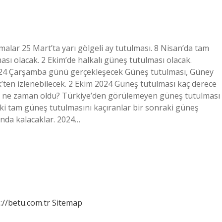
alar 25 Mart’ta yarı gölgeli ay tutulması. 8 Nisan’da tam
ması olacak. 2 Ekim’de halkalı güneş tutulması olacak.
24 Çarşamba günü gerçekleşecek Güneş tutulması, Güney
’ten izlenebilecek. 2 Ekim 2024 Güneş tutulması kaç derece
ı ne zaman oldu? Türkiye’den görülemeyen güneş tutulması
deki tam güneş tutulmasını kaçıranlar bir sonraki güneş
unda kalacaklar. 2024…
://betu.com.tr
Sitemap