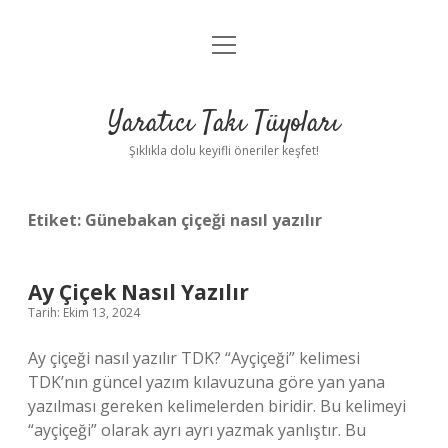
menüyü
Anasayfa
aç
Gizlilik Politikası
Yaratıcı Takı Tüyoları
Yasal Uyarı
Şıklıkla dolu keyifli öneriler keşfet!
Hakkımızda
Etiket:
Günebakan çiçeği nasıl yazılır
Ay Çiçek Nasıl Yazılır
Tarih: Ekim 13, 2024
Ay çiçeği nasıl yazılır TDK? “Ayçiçeği” kelimesi
TDK’nın güncel yazım kılavuzuna göre yan yana
yazılması gereken kelimelerden biridir. Bu kelimeyi
“ayçiçeği” olarak ayrı ayrı yazmak yanlıştır. Bu