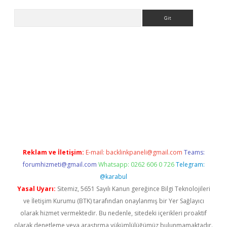
Arama
betci giriş
Reklam ve İletişim:
E-mail:
backlinkpaneli@gmail.com
Teams:
forumhizmeti@gmail.com
Whatsapp: 0262 606 0 726
Telegram:
@karabul
Yasal Uyarı:
Sitemiz, 5651 Sayılı Kanun gereğince Bilgi Teknolojileri
ve İletişim Kurumu (BTK) tarafından onaylanmış bir Yer Sağlayıcı
olarak hizmet vermektedir. Bu nedenle, sitedeki içerikleri proaktif
olarak denetleme veya araştırma yükümlülüğümüz bulunmamaktadır.