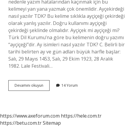
nedenle yazım hatalarından kaçınmak için bu
kelimeyi yan yana yazmak çok önemlidir. Ayçekirdeği
nasıl yazılır TDK? Bu kelime sıklıkla ayçiçeği çekirdeği
olarak yanlış yazılır. Doğru kullanımı ayçiçeği
çekirdeği şeklinde olmalıdır. Ayçiçek mi ayçiçeği mi?
Türk Dil Kurumu’na göre bu kelimenin doğru yazımı
“ayçiçeği”dir. Ay isimleri nasıl yazılır TDK? C. Belirli bir
tarihi belirten ay ve gün adları büyük harfle başlar:
Salı, 29 Mayıs 1453, Salı, 29 Ekim 1923, 28 Aralık
1982. Lale Festivali…
Ay
Devamını okuyun
14 Yorum
Çiçek
Nasıl
Yazılır
https://www.axeforum.com
https://hele.com.tr
https://betu.com.tr
Sitemap