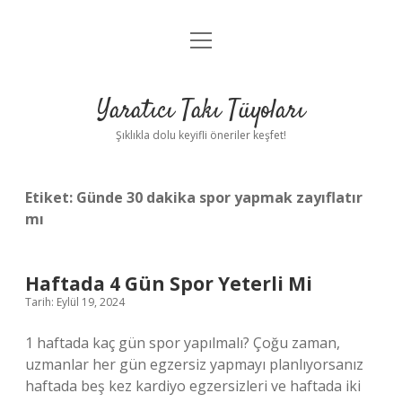
menüyü
Anasayfa
aç
Gizlilik Politikası
Yaratıcı Takı Tüyoları
Yasal Uyarı
Şıklıkla dolu keyifli öneriler keşfet!
Hakkımızda
Etiket:
Günde 30 dakika spor yapmak zayıflatır
mı
Haftada 4 Gün Spor Yeterli Mi
Tarih: Eylül 19, 2024
1 haftada kaç gün spor yapılmalı? Çoğu zaman,
uzmanlar her gün egzersiz yapmayı planlıyorsanız
haftada beş kez kardiyo egzersizleri ve haftada iki