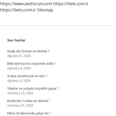
Mi
https://www.axeforum.com
https://hele.com.tr
https://betu.com.tr
Sitemap
Sidebar
Son Yazılar
Ayağı düz bassın ne demek ?
Ağustos 5, 2026
Bitki kök hücresi nasıl elde edilir ?
Ağustos 4, 2026
Araba sürülmezse ne olur ?
Ağustos 4, 2026
Yılanlar ne yoluyla boşaltım yapar ?
Temmuz 29, 2026
Kürtlerde 3 nokta ne demek ?
Temmuz 27, 2026
Klima 29 derecede çalışır mı ?