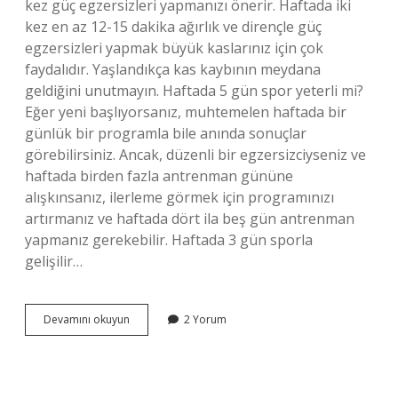
kez güç egzersizleri yapmanızı önerir. Haftada iki
kez en az 12-15 dakika ağırlık ve dirençle güç
egzersizleri yapmak büyük kaslarınız için çok
faydalıdır. Yaşlandıkça kas kaybının meydana
geldiğini unutmayın. Haftada 5 gün spor yeterli mi?
Eğer yeni başlıyorsanız, muhtemelen haftada bir
günlük bir programla bile anında sonuçlar
görebilirsiniz. Ancak, düzenli bir egzersizciyseniz ve
haftada birden fazla antrenman gününe
alışkınsanız, ilerleme görmek için programınızı
artırmanız ve haftada dört ila beş gün antrenman
yapmanız gerekebilir. Haftada 3 gün sporla
gelişilir…
Haftada
Devamını okuyun
2 Yorum
4
Gün
Spor
Yeterli