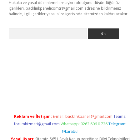
Hukuka ve yasal düzenlemelere aykırı olduğunu düşündüğünüz
içerikleri,
backlinkpanelicomtr@gmail.com
adresine bildirmeniz
halinde, ilgili içerikler yasal süre içerisinde sitemizden kaldırılacaktır.
Arama
ş
Reklam ve İletişim:
E-mail:
backlinkpaneli@gmail.com
Teams:
forumhizmeti@gmail.com
Whatsapp: 0262 606 0 726
Telegram:
@karabul
Yasal Uyarı:
Sitemiz, 5651 Sayılı Kanun gereğince Bilgi Teknolojileri