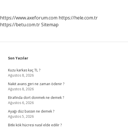
Siteleri
Nasıl
Bulabilirim
https://www.axeforum.com
https://hele.com.tr
https://betu.com.tr
Sitemap
Sidebar
Son Yazılar
Kuzu karkas kaç TL ?
Ağustos 8, 2026
Nakit avans geri ne zaman ödenir ?
Ağustos 8, 2026
Etrafinda dort donmek ne demek ?
Ağustos 6, 2026
Ayağı düz bassın ne demek ?
Ağustos 5, 2026
Bitki kök hücresi nasıl elde edilir ?