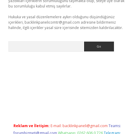
yazdıkları içeriklerin sorumluluğunu taşımakta olup, siteye üye olarak
bu sorumluluğu kabul etmiş sayılırlar.
Hukuka ve yasal düzenlemelere aykırı olduğunu düşündüğünüz
içerikleri,
backlinkpanelicomtr@gmail.com
adresine bildirmeniz
halinde, ilgili içerikler yasal süre içerisinde sitemizden kaldırılacaktır.
Arama
betci giriş
Reklam ve İletişim:
E-mail:
backlinkpaneli@gmail.com
Teams:
forumhizmeti@gmail.com
Whatsapp: 0262 606 0 726
Telegram: