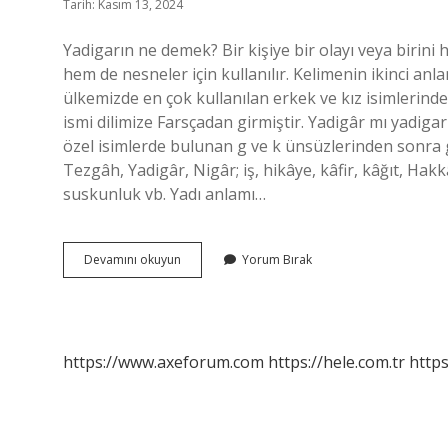
Tarih: Kasım 13, 2024
Yadigarın ne demek? Bir kişiye bir olayı veya birini
hem de nesneler için kullanılır. Kelimenin ikinci anl
ülkemizde en çok kullanılan erkek ve kız isimlerinden
ismi dilimize Farsçadan girmiştir. Yadigâr mı yadiga
özel isimlerde bulunan g ve k ünsüzlerinden sonra 
Tezgâh, Yadigâr, Nigâr; iş, hikâye, kâfir, kâğıt, Hak
suskunluk vb. Yadı anlamı…
Yadigar
Devamını okuyun
Yorum Bırak
In
Anlamı
Nedir
https://www.axeforum.com
https://hele.com.tr
https