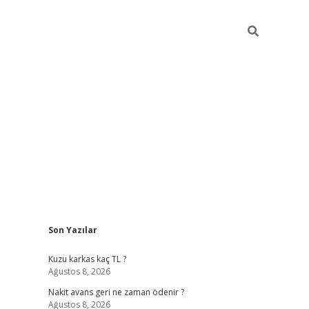
Sidebar
Son Yazılar
betci giri
Kuzu karkas kaç TL ?
Ağustos 8, 2026
Nakit avans geri ne zaman ödenir ?
Ağustos 8, 2026