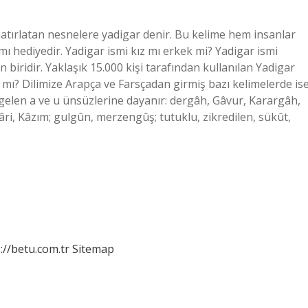
 hatırlatan nesnelere yadigar denir. Bu kelime hem insanlar
amı hediyedir. Yadigar ismi kız mı erkek mi? Yadigar ismi
 biridir. Yaklaşık 15.000 kişi tarafından kullanılan Yadigar
r mı? Dilimize Arapça ve Farsçadan girmiş bazı kelimelerde ise
gelen a ve u ünsüzlerine dayanır: dergâh, Gâvur, Karargâh,
kâri, Kâzım; gulgûn, merzengûş; tutuklu, zikredilen, sükût,
://betu.com.tr
Sitemap