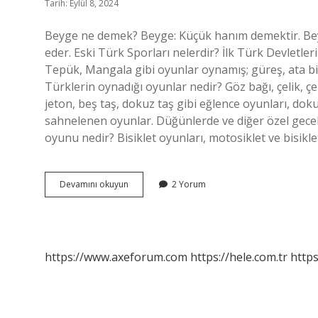
Tarih: Eylül 8, 2024
Beyge ne demek? Beyge: Küçük hanım demektir. Beyl
eder. Eski Türk Sporları nelerdir? İlk Türk Devletle
Tepük, Mangala gibi oyunlar oynamış; güreş, ata bin
Türklerin oynadığı oyunlar nedir? Göz bağı, çelik,
jeton, beş taş, dokuz taş gibi eğlence oyunları, do
sahnelenen oyunlar. Düğünlerde ve diğer özel gecel
oyunu nedir? Bisiklet oyunları, motosiklet ve bisikl
Beyge
Devamını okuyun
2 Yorum
Nedir
https://www.axeforum.com
https://hele.com.tr
https