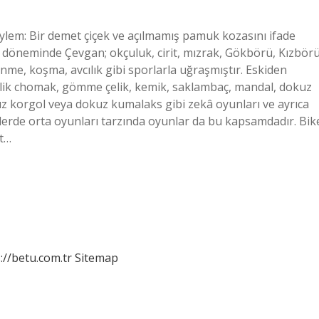
em: Bir demet çiçek ve açılmamış pamuk kozasını ifade
ri döneminde Çevgan; okçuluk, cirit, mızrak, Gökbörü, Kızbörü
me, koşma, avcılık gibi sporlarla uğraşmıştır. Eskiden
 çelik chomak, gömme çelik, kemik, saklambaç, mandal, dokuz
kuz korgol veya dokuz kumalaks gibi zekâ oyunları ve ayrıca
erde orta oyunları tarzında oyunlar da bu kapsamdadır. Bik
et…
://betu.com.tr
Sitemap