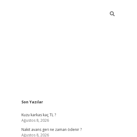
Sidebar
Son Yazılar
betci giri
Kuzu karkas kaç TL ?
Ağustos 8, 2026
Nakit avans geri ne zaman ödenir ?
Ağustos 8, 2026