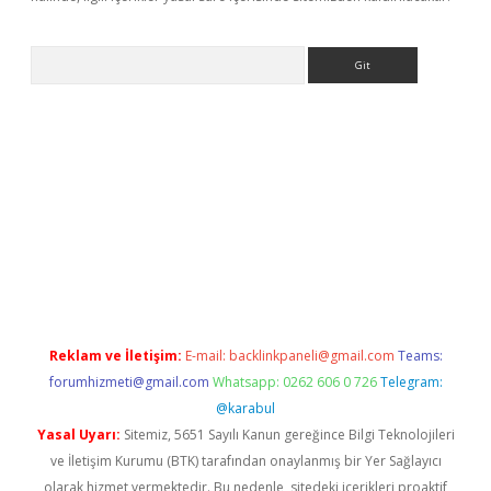
Arama
tci giriş
Reklam ve İletişim:
E-mail:
backlinkpaneli@gmail.com
Teams:
forumhizmeti@gmail.com
Whatsapp: 0262 606 0 726
Telegram:
@karabul
Yasal Uyarı:
Sitemiz, 5651 Sayılı Kanun gereğince Bilgi Teknolojileri
ve İletişim Kurumu (BTK) tarafından onaylanmış bir Yer Sağlayıcı
olarak hizmet vermektedir. Bu nedenle, sitedeki içerikleri proaktif