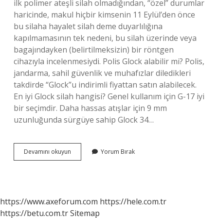
ilk polimer ateşli silah olmadığından, “özel” durumlar
haricinde, makul hiçbir kimsenin 11 Eylül’den önce
bu silaha hayalet silah deme duyarlılığına
kapılmamasının tek nedeni, bu silah üzerinde veya
bagajındayken (belirtilmeksizin) bir röntgen
cihazıyla incelenmesiydi. Polis Glock alabilir mi? Polis,
jandarma, sahil güvenlik ve muhafızlar diledikleri
takdirde “Glock”u indirimli fiyattan satın alabilecek.
En iyi Glock silah hangisi? Genel kullanım için G-17 iyi
bir seçimdir. Daha hassas atışlar için 9 mm
uzunluğunda sürgüye sahip Glock 34…
Glock
Devamını okuyun
Yorum Bırak
Sahibi
Kim
https://www.axeforum.com
https://hele.com.tr
https://betu.com.tr
Sitemap