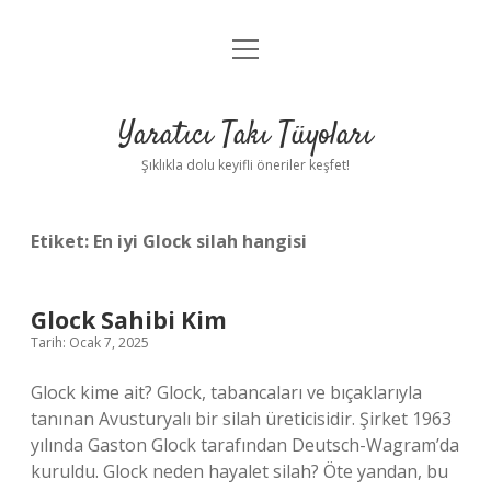
menüyü
Anasayfa
aç
Gizlilik Politikası
Yaratıcı Takı Tüyoları
Yasal Uyarı
Şıklıkla dolu keyifli öneriler keşfet!
Hakkımızda
Etiket:
En iyi Glock silah hangisi
Glock Sahibi Kim
Tarih: Ocak 7, 2025
Glock kime ait? Glock, tabancaları ve bıçaklarıyla
tanınan Avusturyalı bir silah üreticisidir. Şirket 1963
yılında Gaston Glock tarafından Deutsch-Wagram’da
kuruldu. Glock neden hayalet silah? Öte yandan, bu