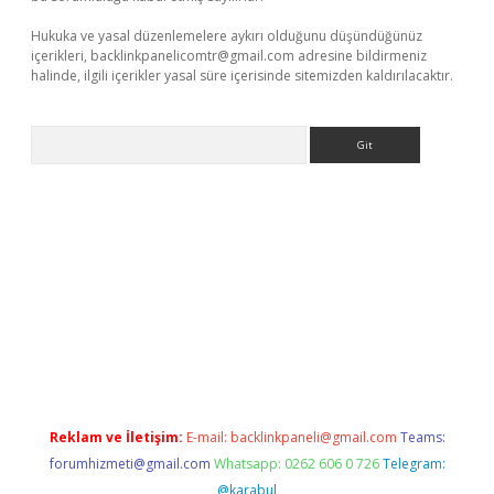
Hukuka ve yasal düzenlemelere aykırı olduğunu düşündüğünüz
içerikleri,
backlinkpanelicomtr@gmail.com
adresine bildirmeniz
halinde, ilgili içerikler yasal süre içerisinde sitemizden kaldırılacaktır.
Arama
betci giriş
Reklam ve İletişim:
E-mail:
backlinkpaneli@gmail.com
Teams:
forumhizmeti@gmail.com
Whatsapp: 0262 606 0 726
Telegram:
@karabul