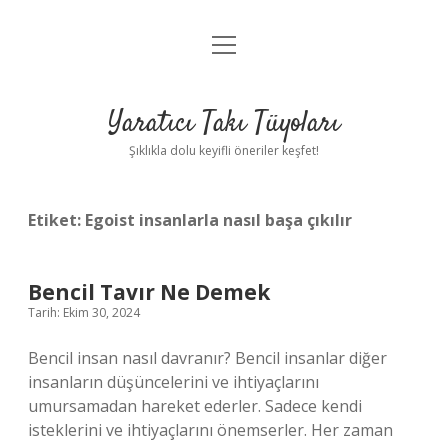
menüyü
Anasayfa
aç
Gizlilik Politikası
Yaratıcı Takı Tüyoları
Yasal Uyarı
Şıklıkla dolu keyifli öneriler keşfet!
Hakkımızda
Etiket:
Egoist insanlarla nasıl başa çıkılır
Bencil Tavır Ne Demek
Tarih: Ekim 30, 2024
Bencil insan nasıl davranır? Bencil insanlar diğer
insanların düşüncelerini ve ihtiyaçlarını
umursamadan hareket ederler. Sadece kendi
isteklerini ve ihtiyaçlarını önemserler. Her zaman