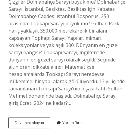
Çizgiler Dolmabahçe Sarayı büyük mü? Dolmabahçe
Sarayı, İstanbul, Besiktas, Besiktas için Kabatas
Dolmabahçe Caddesi İstanbul Bosporus, 250
arasında. Topkapı Sarayı büyük mü? Gülhan Parkı
hariç yaklaşık 350.000 metrekarelik bir alanı
kapsayan Topkapı Sarayı; Yapılar, mimari,
koleksiyonlar ve yaklaşık 300. Dünyanın en güzel
sarayı hangisi? Topkapi Sarayı, İngiltere’de
dünyanın en güzel sarayı olarak seçildi. Seçimde
altın oranı dikkate alındı. Matematiksel
hesaplamalarda Topkapı Sarayı neredeyse
mükemmel bir yapı olarak görülüyordu. 13 yıl içinde
tamamlanan Topkapı Sarayı’nın inşası Fatih Sultan
Mehmet döneminde başladı. Dolmabahçe Sarayı
giriş ücreti 2024 ne kadar?…
Topkapı
Devamını okuyun
Yorum Bırak
Sarayı
Mı