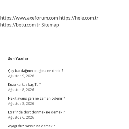
Büyük
Dolmabahçe
Mi
https://www.axeforum.com
https://hele.com.tr
https://betu.com.tr
Sitemap
Sidebar
Son Yazılar
Çay bardağının altlığına ne denir ?
Ağustos 9, 2026
Kuzu karkas kaç TL ?
Ağustos 8, 2026
Nakit avans geri ne zaman ödenir ?
Ağustos 8, 2026
Etrafinda dort donmek ne demek ?
Ağustos 6, 2026
Ayağı düz bassın ne demek ?