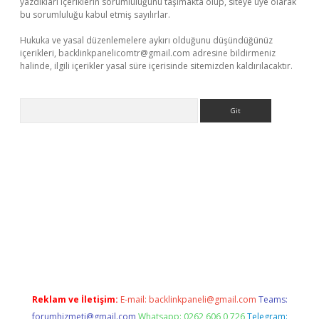
yazdıkları içeriklerin sorumluluğunu taşımakta olup, siteye üye olarak
bu sorumluluğu kabul etmiş sayılırlar.
Hukuka ve yasal düzenlemelere aykırı olduğunu düşündüğünüz
içerikleri,
backlinkpanelicomtr@gmail.com
adresine bildirmeniz
halinde, ilgili içerikler yasal süre içerisinde sitemizden kaldırılacaktır.
Arama
giriş
Reklam ve İletişim:
E-mail:
backlinkpaneli@gmail.com
Teams:
forumhizmeti@gmail.com
Whatsapp: 0262 606 0 726
Telegram: