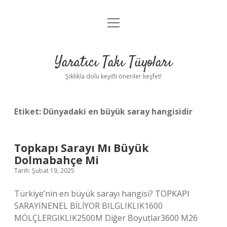
menüyü
Anasayfa
aç
Gizlilik Politikası
Yaratıcı Takı Tüyoları
Yasal Uyarı
Şıklıkla dolu keyifli öneriler keşfet!
Hakkımızda
Etiket:
Dünyadaki en büyük saray hangisidir
Topkapı Sarayı Mı Büyük
Dolmabahçe Mi
Tarih: Şubat 19, 2025
Türkiye’nin en büyük sarayı hangisi? TOPKAPI
SARAYINENEL BİLİYOR BILGLIKLIK1600
MÖLÇLERGIKLIK2500M Diğer Boyutlar3600 M26