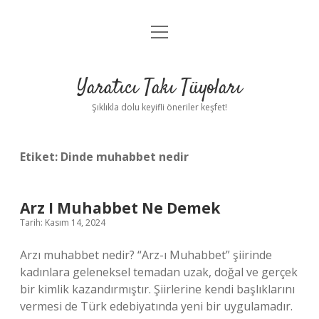
menüyü
Anasayfa
aç
Gizlilik Politikası
Yaratıcı Takı Tüyoları
Yasal Uyarı
Şıklıkla dolu keyifli öneriler keşfet!
Hakkımızda
Etiket:
Dinde muhabbet nedir
Arz I Muhabbet Ne Demek
Tarih: Kasım 14, 2024
Arzı muhabbet nedir? “Arz-ı Muhabbet” şiirinde
kadınlara geleneksel temadan uzak, doğal ve gerçek
bir kimlik kazandırmıştır. Şiirlerine kendi başlıklarını
vermesi de Türk edebiyatında yeni bir uygulamadır.