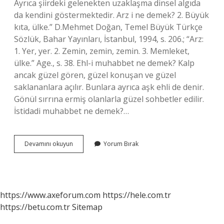
Ayrıca şiirdeki gelenekten uzaklaşma dinsel algıda
da kendini göstermektedir. Arz i ne demek? 2. Büyük
kıta, ülke.” D.Mehmet Doğan, Temel Büyük Türkçe
Sözlük, Bahar Yayınları, İstanbul, 1994, s. 206.; “Arz:
1. Yer, yer. 2. Zemin, zemin, zemin. 3. Memleket,
ülke.” Age., s. 38. Ehl-i muhabbet ne demek? Kalp
ancak güzel gören, güzel konuşan ve güzel
saklananlara açılır. Bunlara ayrıca aşk ehli de denir.
Gönül sırrına ermiş olanlarla güzel sohbetler edilir.
İstidadi muhabbet ne demek?…
Arz
Devamını okuyun
Yorum Bırak
I
Muhabbet
Ne
Demek
https://www.axeforum.com
https://hele.com.tr
https://betu.com.tr
Sitemap