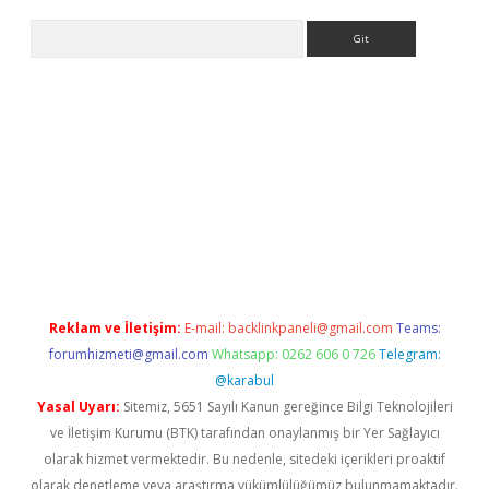
Arama
ş
Reklam ve İletişim:
E-mail:
backlinkpaneli@gmail.com
Teams:
forumhizmeti@gmail.com
Whatsapp: 0262 606 0 726
Telegram:
@karabul
Yasal Uyarı:
Sitemiz, 5651 Sayılı Kanun gereğince Bilgi Teknolojileri
ve İletişim Kurumu (BTK) tarafından onaylanmış bir Yer Sağlayıcı
olarak hizmet vermektedir. Bu nedenle, sitedeki içerikleri proaktif
olarak denetleme veya araştırma yükümlülüğümüz bulunmamaktadır.