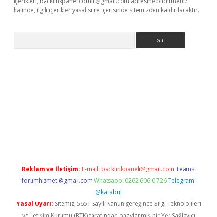
içerikleri,
backlinkpanelicomtr@gmail.com
adresine bildirmeniz
halinde, ilgili içerikler yasal süre içerisinde sitemizden kaldırılacaktır.
Arama
ş
Reklam ve İletişim:
E-mail:
backlinkpaneli@gmail.com
Teams:
forumhizmeti@gmail.com
Whatsapp: 0262 606 0 726
Telegram:
@karabul
Yasal Uyarı:
Sitemiz, 5651 Sayılı Kanun gereğince Bilgi Teknolojileri
ve İletişim Kurumu (BTK) tarafından onaylanmış bir Yer Sağlayıcı