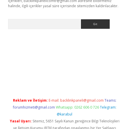
içerikleri,
backlinkpanelicomtr@gmail.com
adresine bildirmeniz
halinde, ilgili içerikler yasal süre içerisinde sitemizden kaldırılacaktır.
Arama
ş
Reklam ve İletişim:
E-mail:
backlinkpaneli@gmail.com
Teams:
forumhizmeti@gmail.com
Whatsapp: 0262 606 0 726
Telegram:
@karabul
Yasal Uyarı:
Sitemiz, 5651 Sayılı Kanun gereğince Bilgi Teknolojileri
ve İletişim Kurumu (BTK) tarafından onaylanmış bir Yer Sağlayıcı