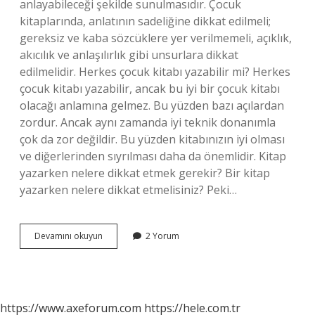
anlayabileceği şekilde sunulmasıdır. Çocuk
kitaplarında, anlatının sadeliğine dikkat edilmeli;
gereksiz ve kaba sözcüklere yer verilmemeli, açıklık,
akıcılık ve anlaşılırlık gibi unsurlara dikkat
edilmelidir. Herkes çocuk kitabı yazabilir mi? Herkes
çocuk kitabı yazabilir, ancak bu iyi bir çocuk kitabı
olacağı anlamına gelmez. Bu yüzden bazı açılardan
zordur. Ancak aynı zamanda iyi teknik donanımla
çok da zor değildir. Bu yüzden kitabınızın iyi olması
ve diğerlerinden sıyrılması daha da önemlidir. Kitap
yazarken nelere dikkat etmek gerekir? Bir kitap
yazarken nelere dikkat etmelisiniz? Peki…
Çocuk
Devamını okuyun
2 Yorum
Kitabı
Yazarken
Nelere
Dikkat
Etmeli
https://www.axeforum.com
https://hele.com.tr