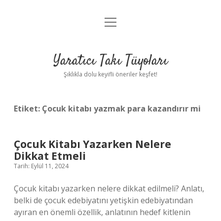
menüyü
Anasayfa
aç
Gizlilik Politikası
Yaratıcı Takı Tüyoları
Yasal Uyarı
Şıklıkla dolu keyifli öneriler keşfet!
Hakkımızda
Etiket:
Çocuk kitabı yazmak para kazandırır mi
Çocuk Kitabı Yazarken Nelere
Dikkat Etmeli
Tarih: Eylül 11, 2024
Çocuk kitabı yazarken nelere dikkat edilmeli? Anlatı,
belki de çocuk edebiyatını yetişkin edebiyatından
ayıran en önemli özellik, anlatının hedef kitlenin