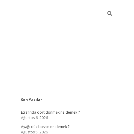
Sidebar
Son Yazılar
betci gir
Etrafinda dort donmek ne demek ?
Ağustos 6, 2026
Ayağı düz bassın ne demek ?
Ağustos 5, 2026