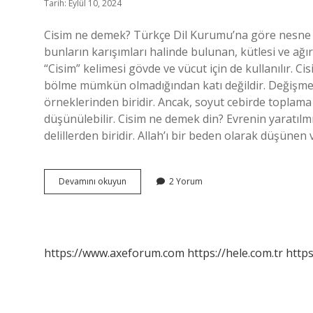
Tarih: Eylül 10, 2024
Cisim ne demek? Türkçe Dil Kurumu’na göre nesne k
bunların karışımları halinde bulunan, kütlesi ve ağır
“Cisim” kelimesi gövde ve vücut için de kullanılır. 
bölme mümkün olmadığından katı değildir. Değişmeli 
örneklerinden biridir. Ancak, soyut cebirde toplama
düşünülebilir. Cisim ne demek din? Evrenin yaratılm
delillerden biridir. Allah’ı bir beden olarak düşünen 
Cisim
Devamını okuyun
2 Yorum
Ne
Demek
Oluyor
https://www.axeforum.com
https://hele.com.tr
https