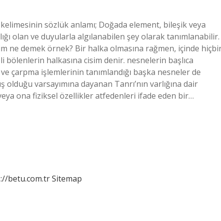
elimesinin sözlük anlamı; Doğada element, bileşik veya
lığı olan ve duyularla algılanabilen şey olarak tanımlanabilir.
Cisim ne demek örnek? Bir halka olmasına rağmen, içinde hiçbi
bölenlerin halkasına cisim denir. nesnelerin başlıca
 ve çarpma işlemlerinin tanımlandığı başka nesneler de
ış olduğu varsayımına dayanan Tanrı’nın varlığına dair
veya ona fiziksel özellikler atfedenleri ifade eden bir…
://betu.com.tr
Sitemap