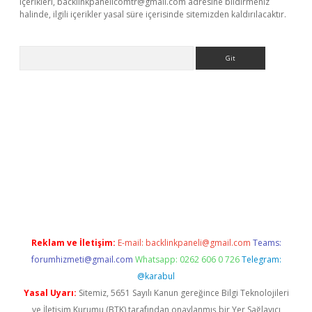
içerikleri,
backlinkpanelicomtr@gmail.com
adresine bildirmeniz
halinde, ilgili içerikler yasal süre içerisinde sitemizden kaldırılacaktır.
Arama
betci giriş
Reklam ve İletişim:
E-mail:
backlinkpaneli@gmail.com
Teams:
forumhizmeti@gmail.com
Whatsapp: 0262 606 0 726
Telegram:
@karabul
Yasal Uyarı:
Sitemiz, 5651 Sayılı Kanun gereğince Bilgi Teknolojileri
ve İletişim Kurumu (BTK) tarafından onaylanmış bir Yer Sağlayıcı