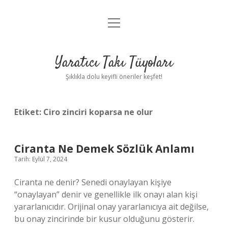
menüyü
Anasayfa
aç
Gizlilik Politikası
Yaratıcı Takı Tüyoları
Yasal Uyarı
Şıklıkla dolu keyifli öneriler keşfet!
Hakkımızda
Etiket:
Ciro zinciri koparsa ne olur
Ciranta Ne Demek Sözlük Anlamı
Tarih: Eylül 7, 2024
Ciranta ne denir? Senedi onaylayan kişiye
“onaylayan” denir ve genellikle ilk onayı alan kişi
yararlanıcıdır. Orijinal onay yararlanıcıya ait değilse,
bu onay zincirinde bir kusur olduğunu gösterir.