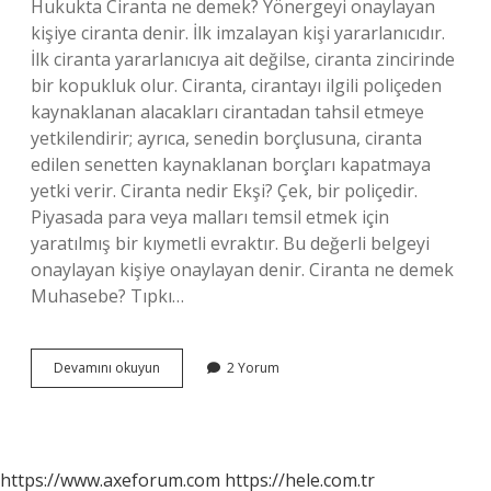
Hukukta Ciranta ne demek? Yönergeyi onaylayan
kişiye ciranta denir. İlk imzalayan kişi yararlanıcıdır.
İlk ciranta yararlanıcıya ait değilse, ciranta zincirinde
bir kopukluk olur. Ciranta, cirantayı ilgili poliçeden
kaynaklanan alacakları cirantadan tahsil etmeye
yetkilendirir; ayrıca, senedin borçlusuna, ciranta
edilen senetten kaynaklanan borçları kapatmaya
yetki verir. Ciranta nedir Ekşi? Çek, bir poliçedir.
Piyasada para veya malları temsil etmek için
yaratılmış bir kıymetli evraktır. Bu değerli belgeyi
onaylayan kişiye onaylayan denir. Ciranta ne demek
Muhasebe? Tıpkı…
Ciranta
Devamını okuyun
2 Yorum
Ne
Demek
Sözlük
Anlamı
https://www.axeforum.com
https://hele.com.tr