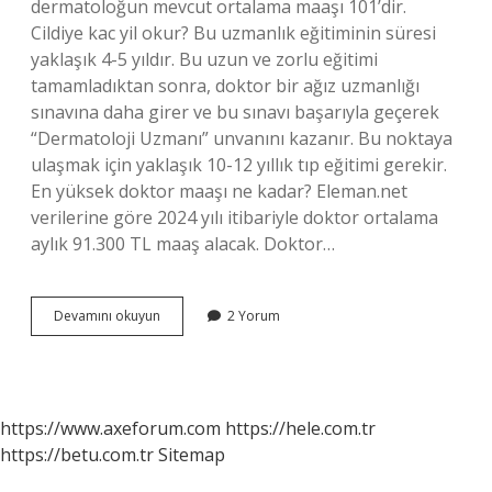
dermatoloğun mevcut ortalama maaşı 101’dir.
Cildiye kac yil okur? Bu uzmanlık eğitiminin süresi
yaklaşık 4-5 yıldır. Bu uzun ve zorlu eğitimi
tamamladıktan sonra, doktor bir ağız uzmanlığı
sınavına daha girer ve bu sınavı başarıyla geçerek
“Dermatoloji Uzmanı” unvanını kazanır. Bu noktaya
ulaşmak için yaklaşık 10-12 yıllık tıp eğitimi gerekir.
En yüksek doktor maaşı ne kadar? Eleman.net
verilerine göre 2024 yılı itibariyle doktor ortalama
aylık 91.300 TL maaş alacak. Doktor…
Cildiye
Devamını okuyun
2 Yorum
Ne
Kadar
Maaş
Alıyor
https://www.axeforum.com
https://hele.com.tr
https://betu.com.tr
Sitemap