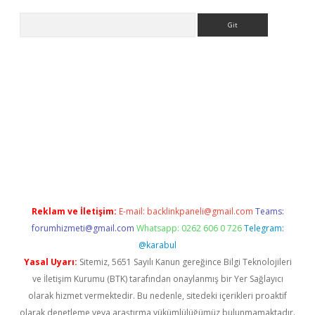
Arama
betci giriş
Reklam ve İletişim:
E-mail:
backlinkpaneli@gmail.com
Teams:
forumhizmeti@gmail.com
Whatsapp: 0262 606 0 726
Telegram:
@karabul
Yasal Uyarı:
Sitemiz, 5651 Sayılı Kanun gereğince Bilgi Teknolojileri
ve İletişim Kurumu (BTK) tarafından onaylanmış bir Yer Sağlayıcı
olarak hizmet vermektedir. Bu nedenle, sitedeki içerikleri proaktif
olarak denetleme veya araştırma yükümlülüğümüz bulunmamaktadır.