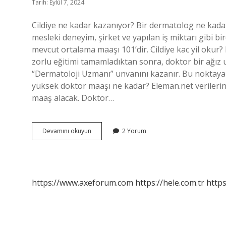
Tarih: Eylül 7, 2024
Cildiye ne kadar kazanıyor? Bir dermatolog ne kadar
mesleki deneyim, şirket ve yapılan iş miktarı gibi bir
mevcut ortalama maaşı 101’dir. Cildiye kac yil okur? 
zorlu eğitimi tamamladıktan sonra, doktor bir ağız 
“Dermatoloji Uzmanı” unvanını kazanır. Bu noktaya ul
yüksek doktor maaşı ne kadar? Eleman.net verilerine
maaş alacak. Doktor…
Cildiye
Devamını okuyun
2 Yorum
Ne
Kadar
Maaş
Alıyor
https://www.axeforum.com
https://hele.com.tr
https