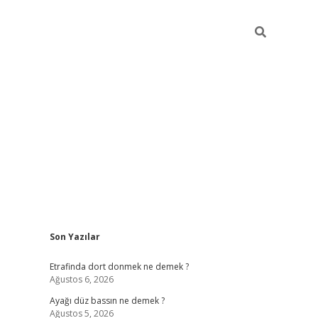
Sidebar
Son Yazılar
betci gir
Etrafinda dort donmek ne demek ?
Ağustos 6, 2026
Ayağı düz bassın ne demek ?
Ağustos 5, 2026