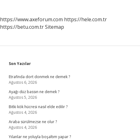
Ne
Işe
Yarar
https://www.axeforum.com
https://hele.com.tr
https://betu.com.tr
Sitemap
Sidebar
Son Yazılar
Etrafinda dort donmek ne demek ?
Ağustos 6, 2026
Ayağı düz bassın ne demek ?
Ağustos 5, 2026
Bitki kök hücresi nasıl elde edilir ?
Ağustos 4, 2026
Araba sürülmezse ne olur ?
Ağustos 4, 2026
Yılanlar ne yoluyla boşaltım yapar ?