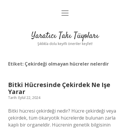
menüyü
Anasayfa
aç
Gizlilik Politikası
Yaratıcı Takı Tüyoları
Yasal Uyarı
Şıklıkla dolu keyifli öneriler keşfet!
Hakkımızda
Etiket:
Çekirdeği olmayan hücreler nelerdir
Bitki Hücresinde Çekirdek Ne Işe
Yarar
Tarih: Eylül 22, 2024
Bitki hücresi çekirdeği nedir? Hücre çekirdeği veya
çekirdek, tüm ökaryotik hücrelerde bulunan zarla
kaplı bir organeldir. Hücrenin genetik bilgisinin