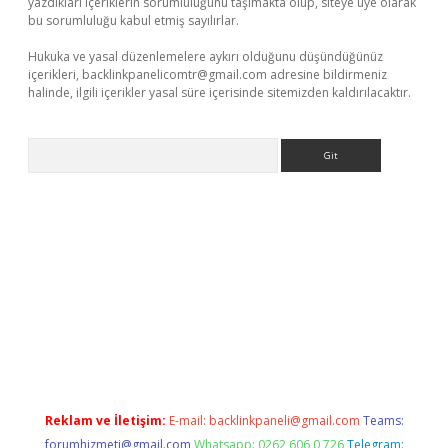
yazdıkları içeriklerin sorumluluğunu taşımakta olup, siteye üye olarak
bu sorumluluğu kabul etmiş sayılırlar.
Hukuka ve yasal düzenlemelere aykırı olduğunu düşündüğünüz
içerikleri,
backlinkpanelicomtr@gmail.com
adresine bildirmeniz
halinde, ilgili içerikler yasal süre içerisinde sitemizden kaldırılacaktır.
Arama
betci giriş
Reklam ve İletişim:
E-mail:
backlinkpaneli@gmail.com
Teams:
forumhizmeti@gmail.com
Whatsapp: 0262 606 0 726
Telegram: