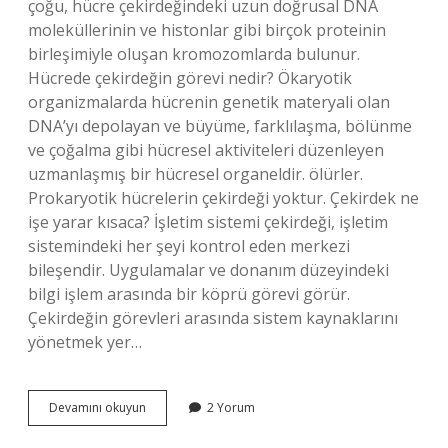
çoğu, hücre çekirdeğindeki uzun doğrusal DNA
moleküllerinin ve histonlar gibi birçok proteinin
birleşimiyle oluşan kromozomlarda bulunur.
Hücrede çekirdeğin görevi nedir? Ökaryotik
organizmalarda hücrenin genetik materyali olan
DNA’yı depolayan ve büyüme, farklılaşma, bölünme
ve çoğalma gibi hücresel aktiviteleri düzenleyen
uzmanlaşmış bir hücresel organeldir. ölürler.
Prokaryotik hücrelerin çekirdeği yoktur. Çekirdek ne
işe yarar kısaca? İşletim sistemi çekirdeği, işletim
sistemindeki her şeyi kontrol eden merkezi
bileşendir. Uygulamalar ve donanım düzeyindeki
bilgi işlem arasında bir köprü görevi görür.
Çekirdeğin görevleri arasında sistem kaynaklarını
yönetmek yer…
Bitki
Devamını okuyun
2 Yorum
Hücresinde
Çekirdek