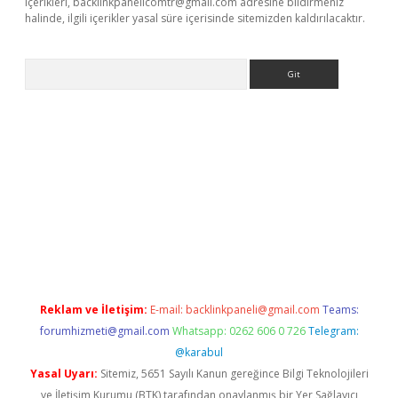
içerikleri,
backlinkpanelicomtr@gmail.com
adresine bildirmeniz
halinde, ilgili içerikler yasal süre içerisinde sitemizden kaldırılacaktır.
Arama
Reklam ve İletişim:
E-mail:
backlinkpaneli@gmail.com
Teams:
forumhizmeti@gmail.com
Whatsapp: 0262 606 0 726
Telegram:
@karabul
Yasal Uyarı:
Sitemiz, 5651 Sayılı Kanun gereğince Bilgi Teknolojileri
ve İletişim Kurumu (BTK) tarafından onaylanmış bir Yer Sağlayıcı