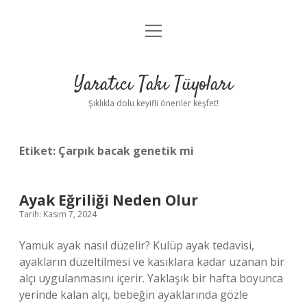
menüyü
Anasayfa
aç
Gizlilik Politikası
Yaratıcı Takı Tüyoları
Yasal Uyarı
Şıklıkla dolu keyifli öneriler keşfet!
Hakkımızda
Etiket:
Çarpık bacak genetik mi
Ayak Eğriliği Neden Olur
Tarih: Kasım 7, 2024
Yamuk ayak nasıl düzelir? Kulüp ayak tedavisi,
ayakların düzeltilmesi ve kasıklara kadar uzanan bir
alçı uygulanmasını içerir. Yaklaşık bir hafta boyunca
yerinde kalan alçı, bebeğin ayaklarında gözle