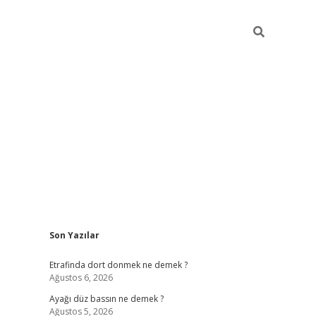
Sidebar
Son Yazılar
betci giri
Etrafinda dort donmek ne demek ?
Ağustos 6, 2026
Ayağı düz bassın ne demek ?
Ağustos 5, 2026