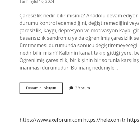
Tarih: Eylül 16, 2024
Çaresizlik nedir bilir misiniz? Anadolu devam ediyor 
durumu kontrol edemediğini, değiştiremediğini veya 
çaresizlik, kaygı, depresyon ve motivasyon kaybı gib
başarısızlık sendromu ya da öğrenilmiş çaresizlik se
üretmemesi durumunda sonucu değiştiremeyeceği inan
nedir bilir misin? Kalbinin kanat takıp gittiği yere,
Öğrenilmiş çaresizlik, bir kişinin bir sorunla karşıl
inanması durumudur. Bu inanç nedeniyle…
Çaresizlik
Devamını okuyun
2 Yorum
Nedir
Bilir
Misin
https://www.axeforum.com
https://hele.com.tr
https