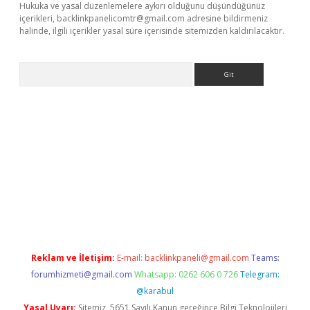
Hukuka ve yasal düzenlemelere aykırı olduğunu düşündüğünüz
içerikleri,
backlinkpanelicomtr@gmail.com
adresine bildirmeniz
halinde, ilgili içerikler yasal süre içerisinde sitemizden kaldırılacaktır.
Arama
betci giriş
Reklam ve İletişim:
E-mail:
backlinkpaneli@gmail.com
Teams:
forumhizmeti@gmail.com
Whatsapp: 0262 606 0 726
Telegram:
@karabul
Yasal Uyarı:
Sitemiz, 5651 Sayılı Kanun gereğince Bilgi Teknolojileri