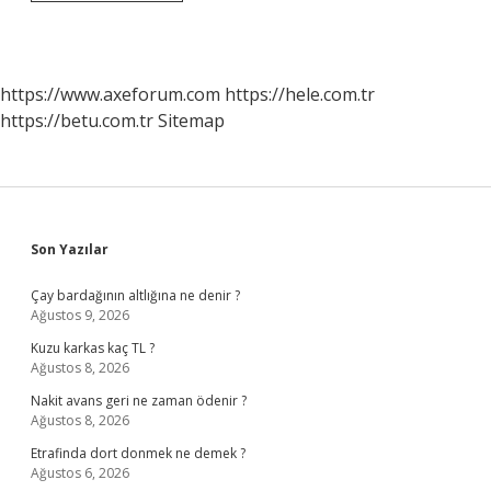
Arasındaki
Ekonomik
Bütünleşmeler
Nelerdir
https://www.axeforum.com
https://hele.com.tr
https://betu.com.tr
Sitemap
Sidebar
Son Yazılar
Çay bardağının altlığına ne denir ?
Ağustos 9, 2026
Kuzu karkas kaç TL ?
Ağustos 8, 2026
Nakit avans geri ne zaman ödenir ?
Ağustos 8, 2026
Etrafinda dort donmek ne demek ?
Ağustos 6, 2026