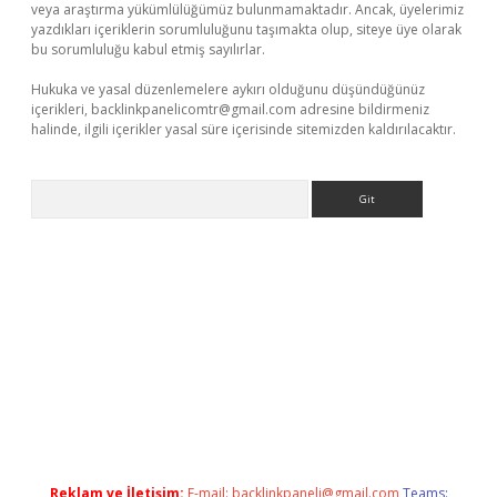
veya araştırma yükümlülüğümüz bulunmamaktadır. Ancak, üyelerimiz
yazdıkları içeriklerin sorumluluğunu taşımakta olup, siteye üye olarak
bu sorumluluğu kabul etmiş sayılırlar.
Hukuka ve yasal düzenlemelere aykırı olduğunu düşündüğünüz
içerikleri,
backlinkpanelicomtr@gmail.com
adresine bildirmeniz
halinde, ilgili içerikler yasal süre içerisinde sitemizden kaldırılacaktır.
Arama
ş
Reklam ve İletişim:
E-mail:
backlinkpaneli@gmail.com
Teams: