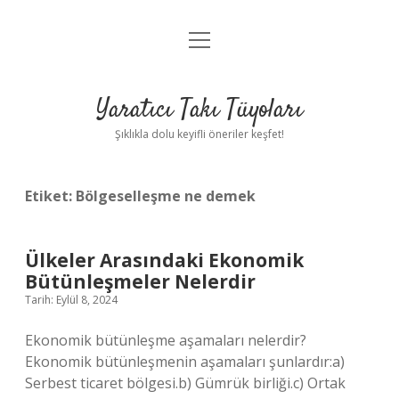
menüyü
Anasayfa
aç
Gizlilik Politikası
Yaratıcı Takı Tüyoları
Yasal Uyarı
Şıklıkla dolu keyifli öneriler keşfet!
Hakkımızda
Etiket:
Bölgeselleşme ne demek
Ülkeler Arasındaki Ekonomik
Bütünleşmeler Nelerdir
Tarih: Eylül 8, 2024
Ekonomik bütünleşme aşamaları nelerdir?
Ekonomik bütünleşmenin aşamaları şunlardır:a)
Serbest ticaret bölgesi.b) Gümrük birliği.c) Ortak