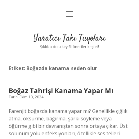
menüyü
Anasayfa
aç
Gizlilik Politikası
Yaratıcı Takı Tüyoları
Yasal Uyarı
Şıklıkla dolu keyifli öneriler keşfet!
Hakkımızda
Etiket:
Boğazda kanama neden olur
Boğaz Tahrişi Kanama Yapar Mı
Tarih: Ekim 13, 2024
Farenjit boğazda kanama yapar mı? Genellikle çığlık
atma, öksürme, bağırma, şarkı söyleme veya
öğürme gibi bir davranıştan sonra ortaya çıkar. Üst
solunum yolu enfeksiyonları, özellikle ses telleri