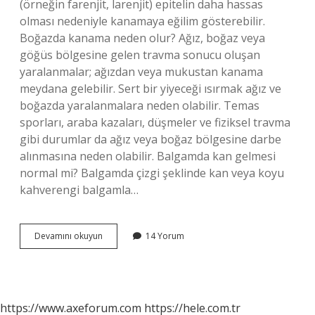
(örneğin farenjit, larenjit) epitelin daha hassas
olması nedeniyle kanamaya eğilim gösterebilir.
Boğazda kanama neden olur? Ağız, boğaz veya
göğüs bölgesine gelen travma sonucu oluşan
yaralanmalar; ağızdan veya mukustan kanama
meydana gelebilir. Sert bir yiyeceği ısırmak ağız ve
boğazda yaralanmalara neden olabilir. Temas
sporları, araba kazaları, düşmeler ve fiziksel travma
gibi durumlar da ağız veya boğaz bölgesine darbe
alınmasına neden olabilir. Balgamda kan gelmesi
normal mi? Balgamda çizgi şeklinde kan veya koyu
kahverengi balgamla…
Boğaz
Devamını okuyun
14 Yorum
Tahrişi
Kanama
Yapar
Mı
https://www.axeforum.com
https://hele.com.tr