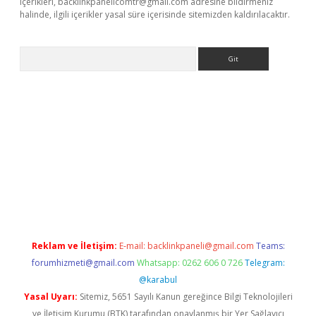
içerikleri,
backlinkpanelicomtr@gmail.com
adresine bildirmeniz
halinde, ilgili içerikler yasal süre içerisinde sitemizden kaldırılacaktır.
Arama
betci giriş
Reklam ve İletişim:
E-mail:
backlinkpaneli@gmail.com
Teams:
forumhizmeti@gmail.com
Whatsapp: 0262 606 0 726
Telegram:
@karabul
Yasal Uyarı:
Sitemiz, 5651 Sayılı Kanun gereğince Bilgi Teknolojileri
ve İletişim Kurumu (BTK) tarafından onaylanmış bir Yer Sağlayıcı