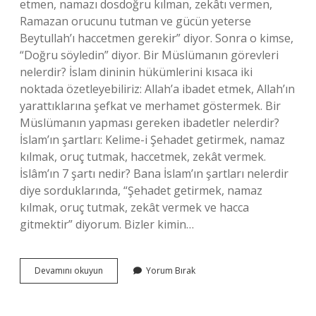
etmen, namazı dosdoğru kılman, zekâtı vermen,
Ramazan orucunu tutman ve gücün yeterse
Beytullah’ı haccetmen gerekir” diyor. Sonra o kimse,
“Doğru söyledin” diyor. Bir Müslümanın görevleri
nelerdir? İslam dininin hükümlerini kısaca iki
noktada özetleyebiliriz: Allah’a ibadet etmek, Allah’ın
yarattıklarına şefkat ve merhamet göstermek. Bir
Müslümanın yapması gereken ibadetler nelerdir?
İslam’ın şartları: Kelime-i Şehadet getirmek, namaz
kılmak, oruç tutmak, haccetmek, zekât vermek.
İslâm’ın 7 şartı nedir? Bana İslam’ın şartları nelerdir
diye sorduklarında, “Şehadet getirmek, namaz
kılmak, oruç tutmak, zekât vermek ve hacca
gitmektir” diyorum. Bizler kimin…
Müslümanların
Devamını okuyun
Yorum Bırak
Yapması
Gerekenler
Nelerdir