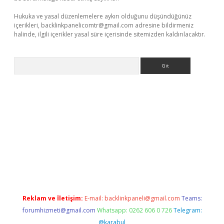
Hukuka ve yasal düzenlemelere aykırı olduğunu düşündüğünüz
içerikleri,
backlinkpanelicomtr@gmail.com
adresine bildirmeniz
halinde, ilgili içerikler yasal süre içerisinde sitemizden kaldırılacaktır.
Arama
ş
Reklam ve İletişim:
E-mail:
backlinkpaneli@gmail.com
Teams:
forumhizmeti@gmail.com
Whatsapp: 0262 606 0 726
Telegram:
@karabul