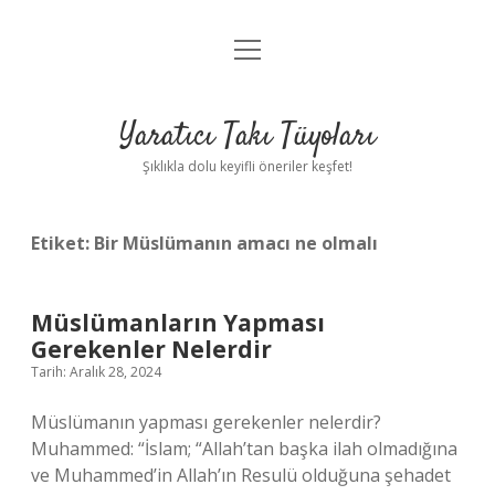
menüyü
Anasayfa
aç
Gizlilik Politikası
Yaratıcı Takı Tüyoları
Yasal Uyarı
Şıklıkla dolu keyifli öneriler keşfet!
Hakkımızda
Etiket:
Bir Müslümanın amacı ne olmalı
Müslümanların Yapması
Gerekenler Nelerdir
Tarih: Aralık 28, 2024
Müslümanın yapması gerekenler nelerdir?
Muhammed: “İslam; “Allah’tan başka ilah olmadığına
ve Muhammed’in Allah’ın Resulü olduğuna şehadet