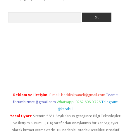
Arama
betci giriş
Reklam ve İletişim:
E-mail:
backlinkpaneli@gmail.com
Teams:
forumhizmeti@gmail.com
Whatsapp: 0262 606 0 726
Telegram:
@karabul
Yasal Uyarı:
Sitemiz, 5651 Sayılı Kanun gereğince Bilgi Teknolojileri
ve İletişim Kurumu (BTK) tarafından onaylanmış bir Yer Sağlayıcı
olarak hizmet vermektedir. Bu nedenle, sitedeki içerikleri proaktif