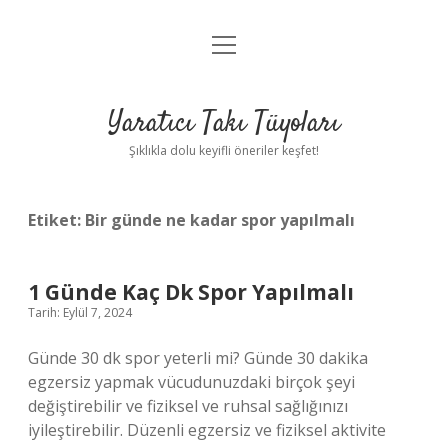
menüyü
Anasayfa
aç
Gizlilik Politikası
Yaratıcı Takı Tüyoları
Yasal Uyarı
Şıklıkla dolu keyifli öneriler keşfet!
Hakkımızda
Etiket:
Bir günde ne kadar spor yapılmalı
1 Günde Kaç Dk Spor Yapılmalı
Tarih: Eylül 7, 2024
Günde 30 dk spor yeterli mi? Günde 30 dakika
egzersiz yapmak vücudunuzdaki birçok şeyi
değiştirebilir ve fiziksel ve ruhsal sağlığınızı
iyileştirebilir. Düzenli egzersiz ve fiziksel aktivite