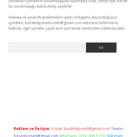
yazdıkları içeriklerin sorumluluğunu taşımakta olup, siteye üye olarak
bu sorumluluğu kabul etmiş sayılırlar.
Hukuka ve yasal düzenlemelere aykırı olduğunu düşündüğünüz
içerikleri,
backlinkpanelicomtr@gmail.com
adresine bildirmeniz
halinde, ilgili içerikler yasal süre içerisinde sitemizden kaldırılacaktır.
Arama
ş
Reklam ve İletişim:
E-mail:
backlinkpaneli@gmail.com
Teams:
forumhizmeti@gmail.com
Whatsapp: 0262 606 0 726
Telegram: