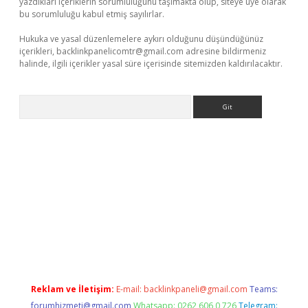
yazdıkları içeriklerin sorumluluğunu taşımakta olup, siteye üye olarak
bu sorumluluğu kabul etmiş sayılırlar.
Hukuka ve yasal düzenlemelere aykırı olduğunu düşündüğünüz
içerikleri,
backlinkpanelicomtr@gmail.com
adresine bildirmeniz
halinde, ilgili içerikler yasal süre içerisinde sitemizden kaldırılacaktır.
Arama
betci giriş
Reklam ve İletişim:
E-mail:
backlinkpaneli@gmail.com
Teams:
forumhizmeti@gmail.com
Whatsapp: 0262 606 0 726
Telegram: