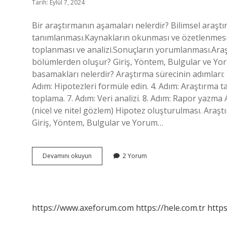
Tarih: Eylül 7, 2024
Bir araştırmanın aşamaları nelerdir? Bilimsel araşt
tanımlanması.Kaynakların okunması ve özetlenmesi.
toplanması ve analizi.Sonuçların yorumlanması.Araş
bölümlerden oluşur? Giriş, Yöntem, Bulgular ve Yo
basamakları nelerdir? Araştırma sürecinin adımları: 1
Adım: Hipotezleri formüle edin. 4. Adım: Araştırma t
toplama. 7. Adım: Veri analizi. 8. Adım: Rapor yazma
(nicel ve nitel gözlem) Hipotez oluşturulması. Ara
Giriş, Yöntem, Bulgular ve Yorum…
Bir
Devamını okuyun
2 Yorum
Araştırmanın
Bölümleri
Nelerdir
https://www.axeforum.com
https://hele.com.tr
https