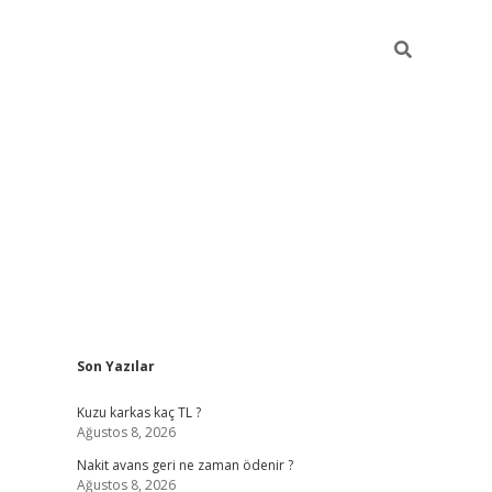
Sidebar
Son Yazılar
betci gir
Kuzu karkas kaç TL ?
Ağustos 8, 2026
Nakit avans geri ne zaman ödenir ?
Ağustos 8, 2026