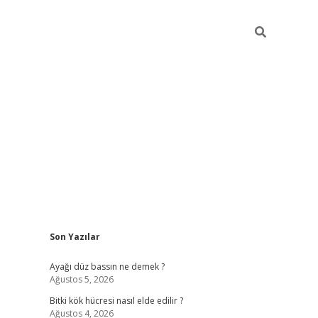
Sidebar
Son Yazılar
betci giri
Ayağı düz bassın ne demek ?
Ağustos 5, 2026
Bitki kök hücresi nasıl elde edilir ?
Ağustos 4, 2026