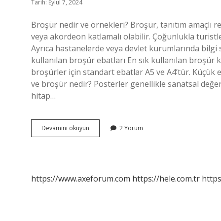
Tarih: Eylül 7, 2024
Broşür nedir ve örnekleri? Broşür, tanıtım amaçlı renk
veya akordeon katlamalı olabilir. Çoğunlukla turistle
Ayrıca hastanelerde veya devlet kurumlarında bilgi s
kullanılan broşür ebatları En sık kullanılan broşür k
broşürler için standart ebatlar A5 ve A4’tür. Küçük 
ve broşür nedir? Posterler genellikle sanatsal değeri
hitap…
Broşür
Devamını okuyun
2 Yorum
Çeşitleri
Nelerdir
https://www.axeforum.com
https://hele.com.tr
https