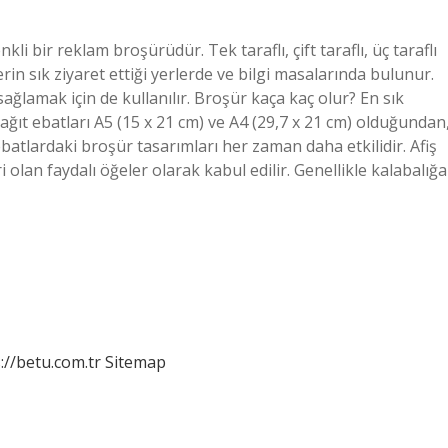
li bir reklam broşürüdür. Tek taraflı, çift taraflı, üç taraflı
rin sık ziyaret ettiği yerlerde ve bilgi masalarında bulunur.
ağlamak için de kullanılır. Broşür kaça kaç olur? En sık
ağıt ebatları A5 (15 x 21 cm) ve A4 (29,7 x 21 cm) olduğundan
ebatlardaki broşür tasarımları her zaman daha etkilidir. Afiş
 olan faydalı öğeler olarak kabul edilir. Genellikle kalabalığa
://betu.com.tr
Sitemap