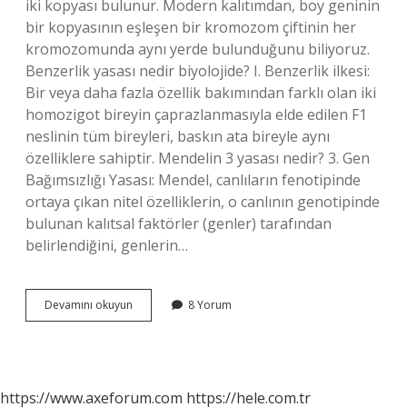
iki kopyası bulunur. Modern kalıtımdan, boy geninin
bir kopyasının eşleşen bir kromozom çiftinin her
kromozomunda aynı yerde bulunduğunu biliyoruz.
Benzerlik yasası nedir biyolojide? I. Benzerlik ilkesi:
Bir veya daha fazla özellik bakımından farklı olan iki
homozigot bireyin çaprazlanmasıyla elde edilen F1
neslinin tüm bireyleri, baskın ata bireyle aynı
özelliklere sahiptir. Mendelin 3 yasası nedir? 3. Gen
Bağımsızlığı Yasası: Mendel, canlıların fenotipinde
ortaya çıkan nitel özelliklerin, o canlının genotipinde
bulunan kalıtsal faktörler (genler) tarafından
belirlendiğini, genlerin…
Mendelin
Devamını okuyun
8 Yorum
Benzerlik
Yasası
Nedir
https://www.axeforum.com
https://hele.com.tr