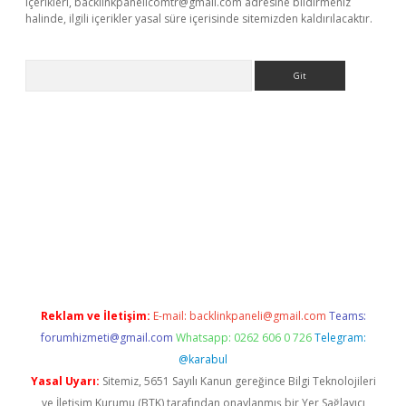
içerikleri,
backlinkpanelicomtr@gmail.com
adresine bildirmeniz
halinde, ilgili içerikler yasal süre içerisinde sitemizden kaldırılacaktır.
Arama
ş
Reklam ve İletişim:
E-mail:
backlinkpaneli@gmail.com
Teams:
forumhizmeti@gmail.com
Whatsapp: 0262 606 0 726
Telegram:
@karabul
Yasal Uyarı:
Sitemiz, 5651 Sayılı Kanun gereğince Bilgi Teknolojileri
ve İletişim Kurumu (BTK) tarafından onaylanmış bir Yer Sağlayıcı