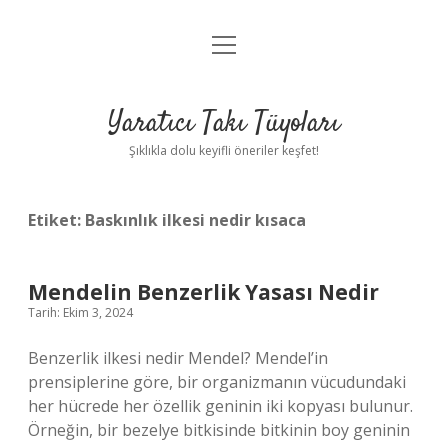
menüyü
Anasayfa
aç
Gizlilik Politikası
Yaratıcı Takı Tüyoları
Yasal Uyarı
Şıklıkla dolu keyifli öneriler keşfet!
Hakkımızda
Etiket:
Baskınlık ilkesi nedir kısaca
Mendelin Benzerlik Yasası Nedir
Tarih: Ekim 3, 2024
Benzerlik ilkesi nedir Mendel? Mendel’in
prensiplerine göre, bir organizmanın vücudundaki
her hücrede her özellik geninin iki kopyası bulunur.
Örneğin, bir bezelye bitkisinde bitkinin boy geninin