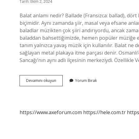
Tarih: Ekim 2, 2024
Balat anlamı nedir? Ballade (Fransızca: ballad), dör
biçimidir. Aynı zamanda şiir, masal veya efsane anl
baladlar müzikten çok şiiri andırıyordu, ancak zama
baladdan bahsettiğimizde, hemen popüler müziğe en
tanım yalnızca yavaş müzik için kullanılır. Balat ne
sağlayan metal plakaya itme parçası denir. Osmanlı
Sancağı’nın aynı adlı ilçesinin merkeziydi. Özellikle
Balat
Devamını okuyun
Yorum Bırak
Ismi
Ne
Demek
https://www.axeforum.com
https://hele.com.tr
https