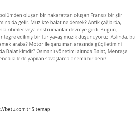
t bölümden oluşan bir nakarattan oluşan Fransız bir şiir
amına da gelir. Müzikte balat ne demek? Antik çağlarda,
nla ritimler veya enstrümanlar devreye girdi. Bugün,
tegre edilmiş bir tür yavaş müzik düşünüyoruz. Aslında, b
 demek araba? Motor ile şanzıman arasında güç iletimini
’da Balat kimdir? Osmanlı yönetimi altında Balat, Menteşe
 Venediklilerle yapılan savaşlarda önemli bir deniz…
://betu.com.tr
Sitemap