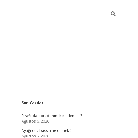
Sidebar
Son Yazılar
betci giriş
Etrafinda dort donmek ne demek ?
Ağustos 6, 2026
Ayağı düz bassın ne demek ?
Ağustos 5, 2026