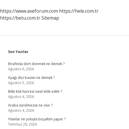
Neler
Olur
https://www.axeforum.com
https://hele.com.tr
https://betu.com.tr
Sitemap
Sidebar
Son Yazılar
Etrafinda dort donmek ne demek ?
Ağustos 6, 2026
Ayağı düz bassın ne demek ?
Ağustos 5, 2026
Bitki kök hücresi nasıl elde edilir ?
Ağustos 4, 2026
Araba sürülmezse ne olur ?
Ağustos 4, 2026
Yılanlar ne yoluyla boşaltım yapar ?
Temmuz 29, 2026