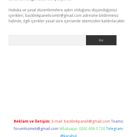
Hukuka ve yasal düzenlemelere aykırı olduğunu düşündüğünüz
içerikleri,
backlinkpanelicomtr@gmail.com
adresine bildirmeniz
halinde, ilgili içerikler yasal süre içerisinde sitemizden kaldırılacaktır.
Arama
iş
Reklam ve İletişim:
E-mail:
backlinkpaneli@gmail.com
Teams:
forumhizmeti@gmail.com
Whatsapp: 0262 606 0 726
Telegram:
@karabul