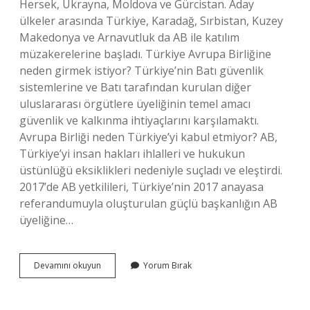
Hersek, Ukrayna, Moldova ve Gürcistan. Aday
ülkeler arasında Türkiye, Karadağ, Sırbistan, Kuzey
Makedonya ve Arnavutluk da AB ile katılım
müzakerelerine başladı. Türkiye Avrupa Birliğine
neden girmek istiyor? Türkiye’nin Batı güvenlik
sistemlerine ve Batı tarafından kurulan diğer
uluslararası örgütlere üyeliğinin temel amacı
güvenlik ve kalkınma ihtiyaçlarını karşılamaktı.
Avrupa Birliği neden Türkiye’yi kabul etmiyor? AB,
Türkiye’yi insan hakları ihlalleri ve hukukun
üstünlüğü eksiklikleri nedeniyle suçladı ve eleştirdi.
2017’de AB yetkilileri, Türkiye’nin 2017 anayasa
referandumuyla oluşturulan güçlü başkanlığın AB
üyeliğine…
Türkiye
Devamını okuyun
Yorum Bırak
Ab
Üyesi
Olursa