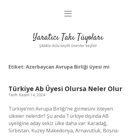
menüyü
Anasayfa
aç
Gizlilik Politikası
Yaratıcı Takı Tüyoları
Yasal Uyarı
Şıklıkla dolu keyifli öneriler keşfet!
Hakkımızda
Etiket:
Azerbaycan Avrupa Birliği üyesi mi
Türkiye Ab Üyesi Olursa Neler Olur
Tarih: Kasım 14, 2024
Türkiye’nin Avrupa Birliği’ne girmesini isteyen
ülkeler nelerdir? Şu anda Türkiye dışında AB
üyeliğine aday sekiz ülke daha var: Karadağ,
Sırbistan, Kuzey Makedonya, Arnavutluk, Bosna-