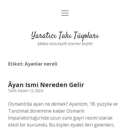
menüyü
Anasayfa
aç
Gizlilik Politikası
Yaratıcı Takı Tüyoları
Yasal Uyarı
Şıklıkla dolu keyifli öneriler keşfet!
Hakkımızda
Etiket:
Ayanlar nereli
Âyan Ismi Nereden Gelir
Tarih: Kasım 13, 2024
Osmanlı’da ayan ne demek? Ayanizm, 18. yüzyıla ve
Tanzimat dönemine kadar Osmanlı
İmparatorluğu’nda uzun süre gayri resmi olarak
etkili bir kurumdu. Bu kişiler eyalet ileri gelenleri,