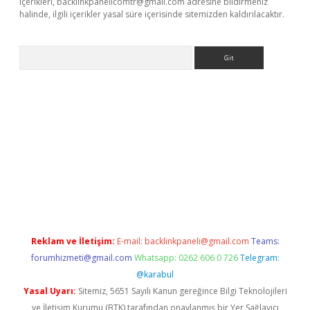
içerikleri,
backlinkpanelicomtr@gmail.com
adresine bildirmeniz
halinde, ilgili içerikler yasal süre içerisinde sitemizden kaldırılacaktır.
Arama
betci giriş
Reklam ve İletişim:
E-mail:
backlinkpaneli@gmail.com
Teams:
forumhizmeti@gmail.com
Whatsapp: 0262 606 0 726
Telegram:
@karabul
Yasal Uyarı:
Sitemiz, 5651 Sayılı Kanun gereğince Bilgi Teknolojileri
ve İletişim Kurumu (BTK) tarafından onaylanmış bir Yer Sağlayıcı