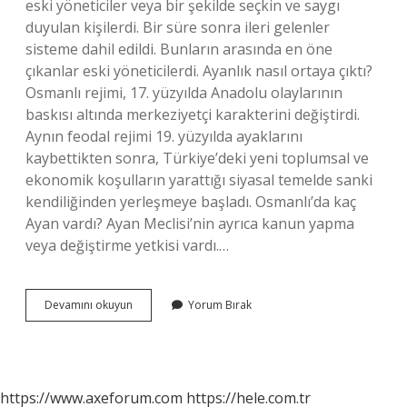
eski yöneticiler veya bir şekilde seçkin ve saygı
duyulan kişilerdi. Bir süre sonra ileri gelenler
sisteme dahil edildi. Bunların arasında en öne
çıkanlar eski yöneticilerdi. Ayanlık nasıl ortaya çıktı?
Osmanlı rejimi, 17. yüzyılda Anadolu olaylarının
baskısı altında merkeziyetçi karakterini değiştirdi.
Aynın feodal rejimi 19. yüzyılda ayaklarını
kaybettikten sonra, Türkiye’deki yeni toplumsal ve
ekonomik koşulların yarattığı siyasal temelde sanki
kendiliğinden yerleşmeye başladı. Osmanlı’da kaç
Ayan vardı? Ayan Meclisi’nin ayrıca kanun yapma
veya değiştirme yetkisi vardı.…
Âyan
Devamını okuyun
Yorum Bırak
Ismi
Nereden
Gelir
https://www.axeforum.com
https://hele.com.tr