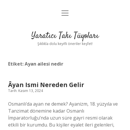
menüyü
Anasayfa
aç
Gizlilik Politikası
Yaratıcı Takı Tüyoları
Yasal Uyarı
Şıklıkla dolu keyifli öneriler keşfet!
Hakkımızda
Etiket:
Ayan ailesi nedir
Âyan Ismi Nereden Gelir
Tarih: Kasım 13, 2024
Osmanlı’da ayan ne demek? Ayanizm, 18. yüzyıla ve
Tanzimat dönemine kadar Osmanlı
İmparatorluğu’nda uzun süre gayri resmi olarak
etkili bir kurumdu. Bu kişiler eyalet ileri gelenleri,