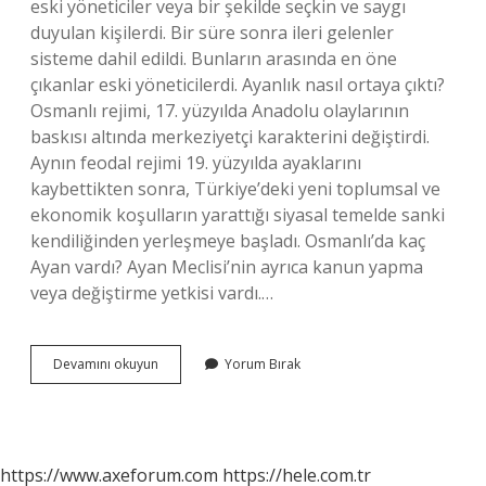
eski yöneticiler veya bir şekilde seçkin ve saygı
duyulan kişilerdi. Bir süre sonra ileri gelenler
sisteme dahil edildi. Bunların arasında en öne
çıkanlar eski yöneticilerdi. Ayanlık nasıl ortaya çıktı?
Osmanlı rejimi, 17. yüzyılda Anadolu olaylarının
baskısı altında merkeziyetçi karakterini değiştirdi.
Aynın feodal rejimi 19. yüzyılda ayaklarını
kaybettikten sonra, Türkiye’deki yeni toplumsal ve
ekonomik koşulların yarattığı siyasal temelde sanki
kendiliğinden yerleşmeye başladı. Osmanlı’da kaç
Ayan vardı? Ayan Meclisi’nin ayrıca kanun yapma
veya değiştirme yetkisi vardı.…
Âyan
Devamını okuyun
Yorum Bırak
Ismi
Nereden
Gelir
https://www.axeforum.com
https://hele.com.tr