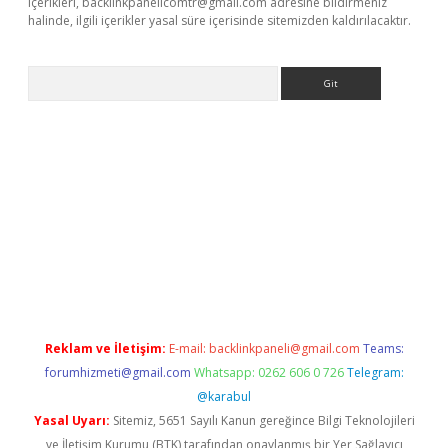
içerikleri,
backlinkpanelicomtr@gmail.com
adresine bildirmeniz
halinde, ilgili içerikler yasal süre içerisinde sitemizden kaldırılacaktır.
Arama
ş
Reklam ve İletişim:
E-mail:
backlinkpaneli@gmail.com
Teams:
forumhizmeti@gmail.com
Whatsapp: 0262 606 0 726
Telegram:
@karabul
Yasal Uyarı:
Sitemiz, 5651 Sayılı Kanun gereğince Bilgi Teknolojileri
ve İletişim Kurumu (BTK) tarafından onaylanmış bir Yer Sağlayıcı