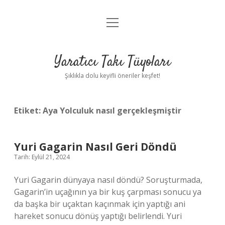
menüyü
Anasayfa
aç
Gizlilik Politikası
Yaratıcı Takı Tüyoları
Yasal Uyarı
Şıklıkla dolu keyifli öneriler keşfet!
Hakkımızda
Etiket:
Aya Yolculuk nasıl gerçekleşmiştir
Yuri Gagarin Nasıl Geri Döndü
Tarih: Eylül 21, 2024
Yuri Gagarin dünyaya nasıl döndü? Soruşturmada,
Gagarin’in uçağının ya bir kuş çarpması sonucu ya
da başka bir uçaktan kaçınmak için yaptığı ani
hareket sonucu dönüş yaptığı belirlendi. Yuri