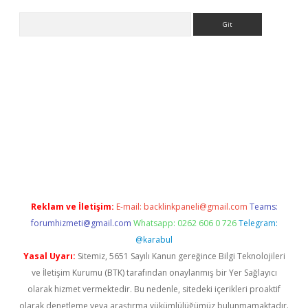
Arama
betci giriş
Reklam ve İletişim:
E-mail:
backlinkpaneli@gmail.com
Teams:
forumhizmeti@gmail.com
Whatsapp: 0262 606 0 726
Telegram:
@karabul
Yasal Uyarı:
Sitemiz, 5651 Sayılı Kanun gereğince Bilgi Teknolojileri
ve İletişim Kurumu (BTK) tarafından onaylanmış bir Yer Sağlayıcı
olarak hizmet vermektedir. Bu nedenle, sitedeki içerikleri proaktif
olarak denetleme veya araştırma yükümlülüğümüz bulunmamaktadır.