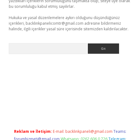
yazdıkları içeriklerin sorumluluğunu taşımakta olup, siteye üye olarak
bu sorumluluğu kabul etmiş sayılırlar.
Hukuka ve yasal düzenlemelere aykırı olduğunu düşündüğünüz
içerikleri,
backlinkpanelicomtr@gmail.com
adresine bildirmeniz
halinde, ilgili içerikler yasal süre içerisinde sitemizden kaldırılacaktır.
Arama
betci giriş
Reklam ve İletişim:
E-mail:
backlinkpaneli@gmail.com
Teams:
forumhizmeti@gmail.com
Whatsapp: 0262 606 0 726
Telegram: