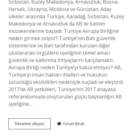
Sırbistan, Kuzey Makedonya, Arnavutluk, Bosna-
Hersek, Ukrayna, Moldova ve Gürcistan. Aday
ülkeler arasında Türkiye, Karadağ, Sırbistan, Kuzey
Makedonya ve Arnavutluk da AB ile katılım
müzakerelerine başladı. Türkiye Avrupa Birliğine
neden girmek istiyor? Türkiye’nin Batı güvenlik
sistemlerine ve Batı tarafından kurulan diğer
uluslararası örgütlere üyeliğinin temel amacı
güvenlik ve kalkınma ihtiyaçlarını karşılamaktı.
Avrupa Birliği neden Türkiye’yi kabul etmiyor? AB,
Türkiye’yi insan hakları ihlalleri ve hukukun
üstünlüğü eksiklikleri nedeniyle suçladı ve eleştirdi.
2017’de AB yetkilileri, Türkiye’nin 2017 anayasa
referandumuyla oluşturulan güçlü başkanlığın AB
üyeliğine…
Türkiye
Devamını okuyun
Yorum Bırak
Ab
Üyesi