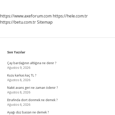
Olursa
Neler
Olur
https://www.axeforum.com
https://hele.com.tr
https://betu.com.tr
Sitemap
Sidebar
Son Yazılar
Çay bardağının altlığına ne denir ?
Ağustos 9, 2026
Kuzu karkas kaç TL ?
Ağustos 8, 2026
Nakit avans geri ne zaman ödenir ?
Ağustos 8, 2026
Etrafinda dort donmek ne demek ?
Ağustos 6, 2026
Ayağı düz bassın ne demek ?