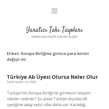
menüyü
Anasayfa
aç
Gizlilik Politikası
Yaratıcı Takı Tüyoları
Yasal Uyarı
Şıklıkla dolu keyifli öneriler keşfet!
Hakkımızda
Etiket:
Avrupa Birliğine girince para birimi
değişir mi
Türkiye Ab Üyesi Olursa Neler Olur
Tarih: Kasım 14, 2024
Türkiye’nin Avrupa Birliği’ne girmesini isteyen
ülkeler nelerdir? Şu anda Türkiye dışında AB
üyeliğine aday sekiz ülke daha var: Karadağ,