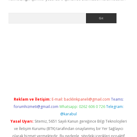
Arama
ş
Reklam ve İletişim:
E-mail:
backlinkpaneli@gmail.com
Teams:
forumhizmeti@gmail.com
Whatsapp: 0262 606 0 726
Telegram:
@karabul
Yasal Uyarı:
Sitemiz, 5651 Sayılı Kanun gereğince Bilgi Teknolojileri
ve İletişim Kurumu (BTK) tarafından onaylanmış bir Yer Sağlayıcı
olarak hizmet vermektedir. Bu nedenle, sitedeki içerikleri proaktif