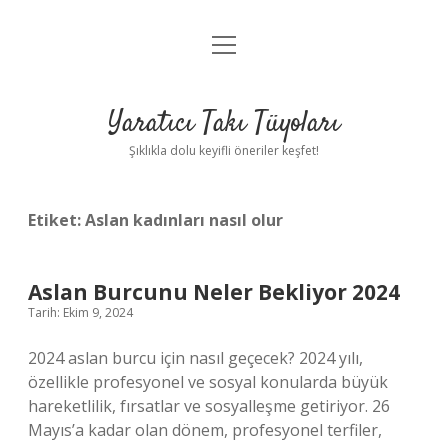
menüyü
Anasayfa
aç
Gizlilik Politikası
Yaratıcı Takı Tüyoları
Yasal Uyarı
Şıklıkla dolu keyifli öneriler keşfet!
Hakkımızda
Etiket:
Aslan kadınları nasıl olur
Aslan Burcunu Neler Bekliyor 2024
Tarih: Ekim 9, 2024
2024 aslan burcu için nasıl geçecek? 2024 yılı,
özellikle profesyonel ve sosyal konularda büyük
hareketlilik, fırsatlar ve sosyalleşme getiriyor. 26
Mayıs’a kadar olan dönem, profesyonel terfiler,