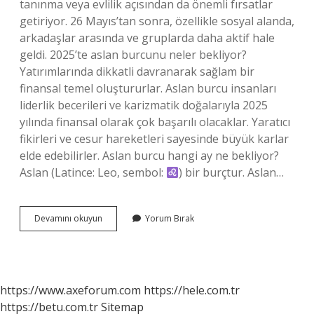
tanınma veya evlilik açısından da önemli fırsatlar
getiriyor. 26 Mayıs’tan sonra, özellikle sosyal alanda,
arkadaşlar arasında ve gruplarda daha aktif hale
geldi. 2025’te aslan burcunu neler bekliyor?
Yatırımlarında dikkatli davranarak sağlam bir
finansal temel oluştururlar. Aslan burcu insanları
liderlik becerileri ve karizmatik doğalarıyla 2025
yılında finansal olarak çok başarılı olacaklar. Yaratıcı
fikirleri ve cesur hareketleri sayesinde büyük karlar
elde edebilirler. Aslan burcu hangi ay ne bekliyor?
Aslan (Latince: Leo, sembol:
) bir burçtur. Aslan…
Aslan
Devamını okuyun
Yorum Bırak
Burcunu
Neler
Bekliyor
2024
https://www.axeforum.com
https://hele.com.tr
https://betu.com.tr
Sitemap