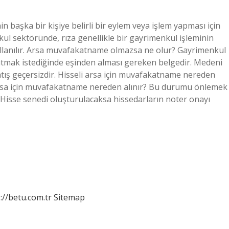
 başka bir kişiye belirli bir eylem veya işlem yapması için
kul sektöründe, rıza genellikle bir gayrimenkul işleminin
llanılır. Arsa muvafakatname olmazsa ne olur? Gayrimenkul
atmak istediğinde eşinden alması gereken belgedir. Medeni
ış geçersizdir. Hisseli arsa için muvafakatname nereden
 arsa için muvafakatname nereden alınır? Bu durumu önlemek
 Hisse senedi oluşturulacaksa hissedarların noter onayı
://betu.com.tr
Sitemap