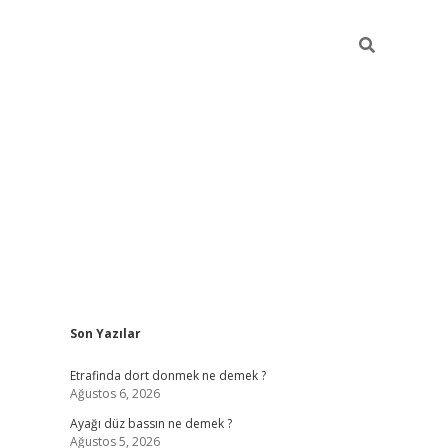
Sidebar
Son Yazılar
betci giriş
Etrafinda dort donmek ne demek ?
Ağustos 6, 2026
Ayağı düz bassın ne demek ?
Ağustos 5, 2026