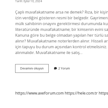
Tarih: Eylül 10, 2024
Çaplı muvafakatname arsa ne demek? Rıza, bir kişinin
izin verdiğini gösteren resmi bir belgedir. Gayrimen
mülk sahibinin onayını gerektirmesi durumunda ku
literatüründe muvafakatname; bir kimsenin evini s
Kanuna göre bu belge olmadan yapılan her türlü sat
alınır? Muvafakatname noterlerden alınır. Hisseli
için tapuyu bu durum açısından kontrol etmelisiniz.
alınmalıdır. Muvafakatname ile satış…
Arsada
Devamını okuyun
2 Yorum
Çaplı
Muvafakatname
Ne
Demek
https://www.axeforum.com
https://hele.com.tr
https