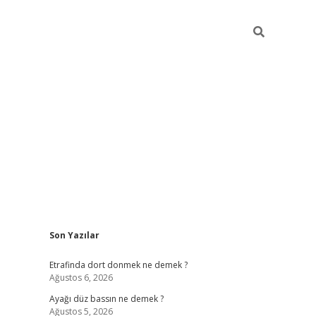
Sidebar
Son Yazılar
betci gir
Etrafinda dort donmek ne demek ?
Ağustos 6, 2026
Ayağı düz bassın ne demek ?
Ağustos 5, 2026