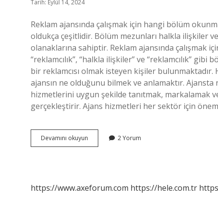
Tarih: Eylül 14, 2024
Reklam ajansında çalışmak için hangi bölüm okunmalı
oldukça çeşitlidir. Bölüm mezunları halkla ilişkiler v
olanaklarına sahiptir. Reklam ajansında çalışmak 
“reklamcılık”, “halkla ilişkiler” ve “reklamcılık” gi
bir reklamcısı olmak isteyen kişiler bulunmaktadır. 
ajansın ne olduğunu bilmek ve anlamaktır. Ajansta ne
hizmetlerini uygun şekilde tanıtmak, markalamak ve p
gerçekleştirir. Ajans hizmetleri her sektör için öneml
Ajansta
Devamını okuyun
2 Yorum
Çalışmak
Için
Hangi
Bölüme
Gidilir
https://www.axeforum.com
https://hele.com.tr
https