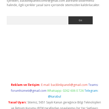
içerikleri,
backlinkpanelicomtr@gmail.com
adresine bildirmeniz
halinde, ilgili içerikler yasal süre içerisinde sitemizden kaldırılacaktır.
Arama
betci giriş
Reklam ve İletişim:
E-mail:
backlinkpaneli@gmail.com
Teams:
forumhizmeti@gmail.com
Whatsapp: 0262 606 0 726
Telegram:
@karabul
Yasal Uyarı:
Sitemiz, 5651 Sayılı Kanun gereğince Bilgi Teknolojileri
ve İletişim Kurumu (BTK) tarafından onaylanmış bir Yer Sağlayıcı