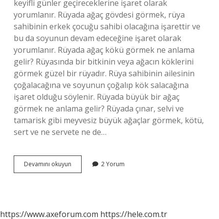
keyifli günler geçireceklerine işaret olarak
yorumlanır. Rüyada ağaç gövdesi görmek, rüya
sahibinin erkek çocuğu sahibi olacağına işarettir ve
bu da soyunun devam edeceğine işaret olarak
yorumlanır. Rüyada ağaç kökü görmek ne anlama
gelir? Rüyasında bir bitkinin veya ağacın köklerini
görmek güzel bir rüyadır. Rüya sahibinin ailesinin
çoğalacağına ve soyunun çoğalıp kök salacağına
işaret olduğu söylenir. Rüyada büyük bir ağaç
görmek ne anlama gelir? Rüyada çınar, selvi ve
tamarisk gibi meyvesiz büyük ağaçlar görmek, kötü,
sert ve ne servete ne de…
Rüyada
Devamını okuyun
2 Yorum
Ağaç
Tomurcuğu
Görmek
Ne
Anlama
https://www.axeforum.com
https://hele.com.tr
Gelir