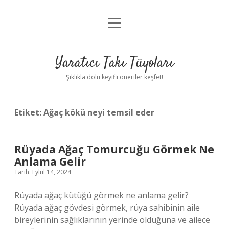
menüyü
Anasayfa
aç
Gizlilik Politikası
Yaratıcı Takı Tüyoları
Yasal Uyarı
Şıklıkla dolu keyifli öneriler keşfet!
Hakkımızda
Etiket:
Ağaç kökü neyi temsil eder
Rüyada Ağaç Tomurcuğu Görmek Ne
Anlama Gelir
Tarih: Eylül 14, 2024
Rüyada ağaç kütüğü görmek ne anlama gelir?
Rüyada ağaç gövdesi görmek, rüya sahibinin aile
bireylerinin sağlıklarının yerinde olduğuna ve ailece