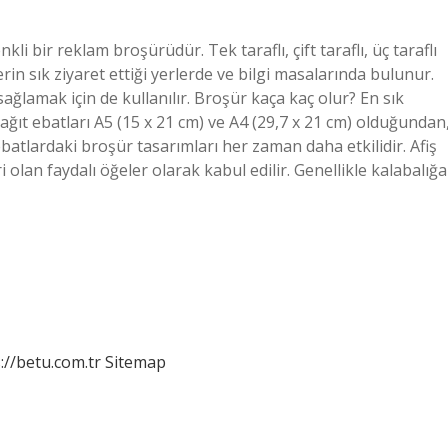
li bir reklam broşürüdür. Tek taraflı, çift taraflı, üç taraflı
rin sık ziyaret ettiği yerlerde ve bilgi masalarında bulunur.
ağlamak için de kullanılır. Broşür kaça kaç olur? En sık
ağıt ebatları A5 (15 x 21 cm) ve A4 (29,7 x 21 cm) olduğundan
ebatlardaki broşür tasarımları her zaman daha etkilidir. Afiş
 olan faydalı öğeler olarak kabul edilir. Genellikle kalabalığa
://betu.com.tr
Sitemap