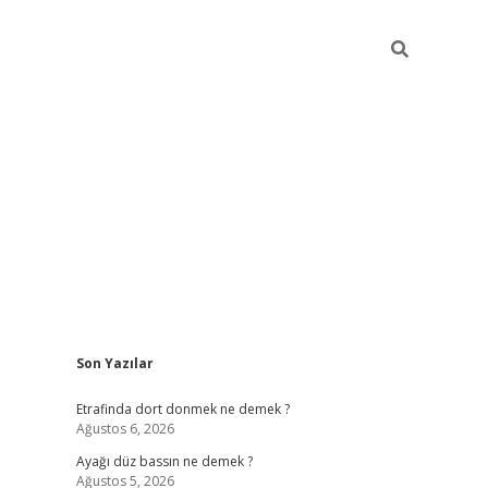
Sidebar
Son Yazılar
betci gir
Etrafinda dort donmek ne demek ?
Ağustos 6, 2026
Ayağı düz bassın ne demek ?
Ağustos 5, 2026