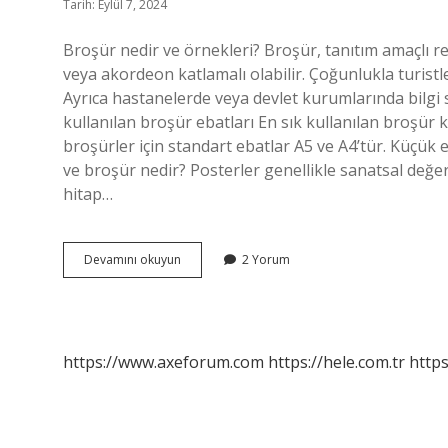
Tarih: Eylül 7, 2024
Broşür nedir ve örnekleri? Broşür, tanıtım amaçlı renk
veya akordeon katlamalı olabilir. Çoğunlukla turistle
Ayrıca hastanelerde veya devlet kurumlarında bilgi s
kullanılan broşür ebatları En sık kullanılan broşür k
broşürler için standart ebatlar A5 ve A4’tür. Küçük 
ve broşür nedir? Posterler genellikle sanatsal değeri
hitap…
Broşür
Devamını okuyun
2 Yorum
Çeşitleri
Nelerdir
https://www.axeforum.com
https://hele.com.tr
https