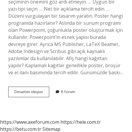
seçiminin önemini göz ardı etmeyin. … Uygun bir
yazı tipi seçin. … Net bir açıklama tercih edin. …
Düzeni vurgulayan bir tasarım yaratın. Poster hangi
programda hazırlanır? Aslında bir sunum programı
olan Powerpoint, çoğunlukla poster oluşturmak için
kullanılır. Powerpoint’in esnek yapısı burada
devreye girer. Ayrıca MS Publisher, LaTeX Beamer,
Adobe Indesign ve Scribus gibi açık kaynaklı
yazılımlar da kullanılabilir. Afiş hangi kağıttan
yapılır? Kaplamalı kağıtlar genellikle poster, broşür
ve el ilanı basımında tercih edilir. Günümüzde baskı…
Afiş
Devamını okuyun
8 Yorum
Yapmak
Için
Hangi
Programı
Kullanmalıyım
https://www.axeforum.com
https://hele.com.tr
https://betu.com.tr
Sitemap