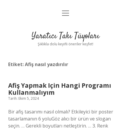
menüyü
Anasayfa
aç
Gizlilik Politikası
Yaratıcı Takı Tüyoları
Yasal Uyarı
Şıklıkla dolu keyifli öneriler keşfet!
Hakkımızda
Etiket:
Afiş nasıl yazdırılır
Afiş Yapmak Için Hangi Programı
Kullanmalıyım
Tarih: Ekim 5, 2024
Bir afiş tasarımı nasıl olmalı? Etkileyici bir poster
tasarlamanın 6 yoluGöz alıcı bir ürün ve slogan
seçin. … Gerekli boyutları netleştirin. … 3. Renk