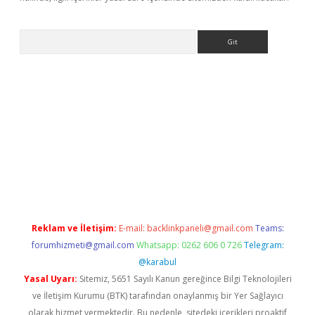
Arama
betci giriş
Reklam ve İletişim:
E-mail:
backlinkpaneli@gmail.com
Teams:
forumhizmeti@gmail.com
Whatsapp: 0262 606 0 726
Telegram:
@karabul
Yasal Uyarı:
Sitemiz, 5651 Sayılı Kanun gereğince Bilgi Teknolojileri
ve İletişim Kurumu (BTK) tarafından onaylanmış bir Yer Sağlayıcı
olarak hizmet vermektedir. Bu nedenle, sitedeki içerikleri proaktif