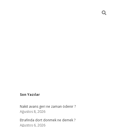
Sidebar
Son Yazılar
betci gir
Nakit avans geri ne zaman ödenir ?
Ağustos 8, 2026
Etrafinda dort donmek ne demek ?
Ağustos 6, 2026