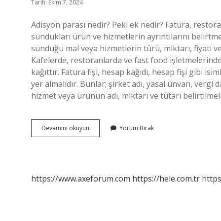
Tarih: Ekim 7, 2024
Adisyon parası nedir? Peki ek nedir? Fatura, restor
sundukları ürün ve hizmetlerin ayrıntılarını belirtme
sunduğu mal veya hizmetlerin türü, miktarı, fiyatı ve 
Kafelerde, restoranlarda ve fast food işletmelerind
kağıttır. Fatura fişi, hesap kağıdı, hesap fişi gibi isim
yer almalıdır. Bunlar; şirket adı, yasal ünvan, vergi
hizmet veya ürünün adı, miktarı ve tutarı belirtilmel
Adisyon
Devamını okuyun
Yorum Bırak
Ücreti
Ne
Kadar
https://www.axeforum.com
https://hele.com.tr
https