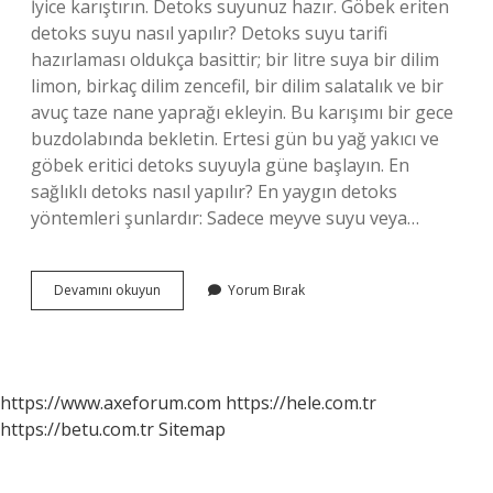
İyice karıştırın. Detoks suyunuz hazır. Göbek eriten
detoks suyu nasıl yapılır? Detoks suyu tarifi
hazırlaması oldukça basittir; bir litre suya bir dilim
limon, birkaç dilim zencefil, bir dilim salatalık ve bir
avuç taze nane yaprağı ekleyin. Bu karışımı bir gece
buzdolabında bekletin. Ertesi gün bu yağ yakıcı ve
göbek eritici detoks suyuyla güne başlayın. En
sağlıklı detoks nasıl yapılır? En yaygın detoks
yöntemleri şunlardır: Sadece meyve suyu veya…
Evde
Devamını okuyun
Yorum Bırak
Kolay
Detoks
Nasıl
Yapılır
https://www.axeforum.com
https://hele.com.tr
https://betu.com.tr
Sitemap