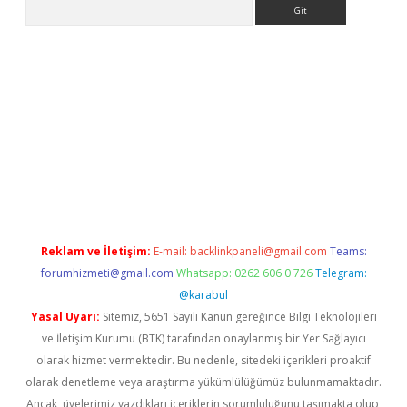
Arama
betci giriş
Reklam ve İletişim:
E-mail:
backlinkpaneli@gmail.com
Teams:
forumhizmeti@gmail.com
Whatsapp: 0262 606 0 726
Telegram:
@karabul
Yasal Uyarı:
Sitemiz, 5651 Sayılı Kanun gereğince Bilgi Teknolojileri
ve İletişim Kurumu (BTK) tarafından onaylanmış bir Yer Sağlayıcı
olarak hizmet vermektedir. Bu nedenle, sitedeki içerikleri proaktif
olarak denetleme veya araştırma yükümlülüğümüz bulunmamaktadır.
Ancak, üyelerimiz yazdıkları içeriklerin sorumluluğunu taşımakta olup,