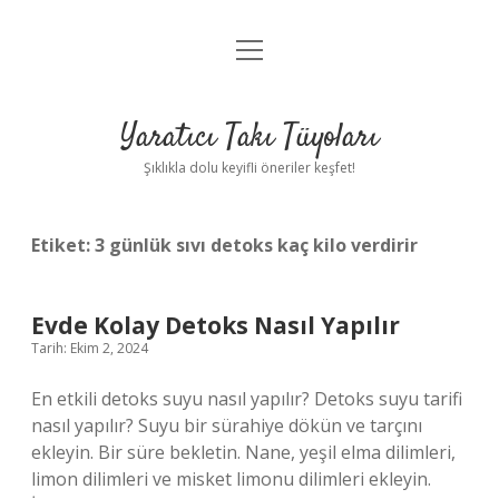
menüyü
Anasayfa
aç
Gizlilik Politikası
Yaratıcı Takı Tüyoları
Yasal Uyarı
Şıklıkla dolu keyifli öneriler keşfet!
Hakkımızda
Etiket:
3 günlük sıvı detoks kaç kilo verdirir
Evde Kolay Detoks Nasıl Yapılır
Tarih: Ekim 2, 2024
En etkili detoks suyu nasıl yapılır? Detoks suyu tarifi
nasıl yapılır? Suyu bir sürahiye dökün ve tarçını
ekleyin. Bir süre bekletin. Nane, yeşil elma dilimleri,
limon dilimleri ve misket limonu dilimleri ekleyin.