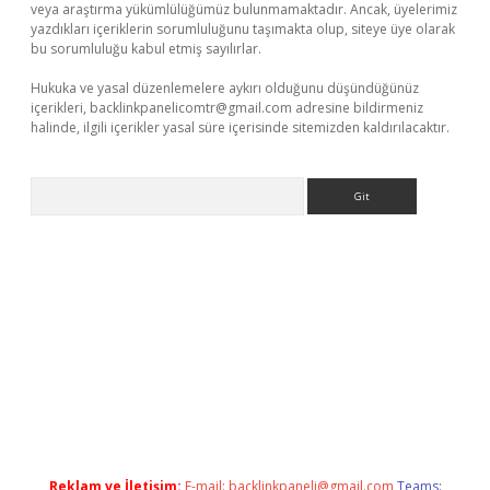
veya araştırma yükümlülüğümüz bulunmamaktadır. Ancak, üyelerimiz
yazdıkları içeriklerin sorumluluğunu taşımakta olup, siteye üye olarak
bu sorumluluğu kabul etmiş sayılırlar.
Hukuka ve yasal düzenlemelere aykırı olduğunu düşündüğünüz
içerikleri,
backlinkpanelicomtr@gmail.com
adresine bildirmeniz
halinde, ilgili içerikler yasal süre içerisinde sitemizden kaldırılacaktır.
Arama
iş
Reklam ve İletişim:
E-mail:
backlinkpaneli@gmail.com
Teams: