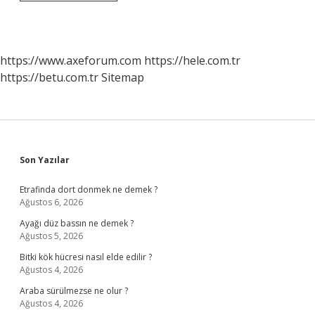
Hayvanın
Vücudunda
Kemik
Bulunmaz
https://www.axeforum.com
https://hele.com.tr
https://betu.com.tr
Sitemap
Sidebar
Son Yazılar
Etrafinda dort donmek ne demek ?
Ağustos 6, 2026
Ayağı düz bassın ne demek ?
Ağustos 5, 2026
Bitki kök hücresi nasıl elde edilir ?
Ağustos 4, 2026
Araba sürülmezse ne olur ?
Ağustos 4, 2026