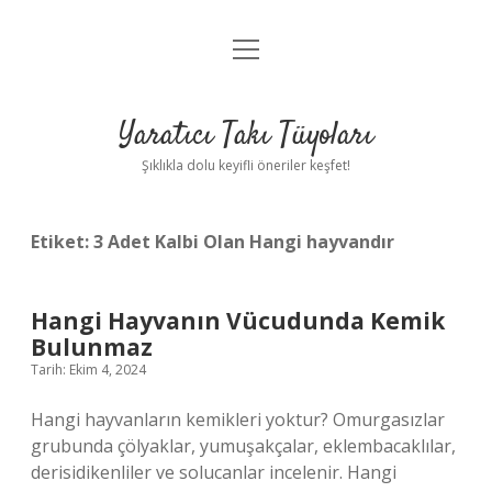
menüyü
Anasayfa
aç
Gizlilik Politikası
Yaratıcı Takı Tüyoları
Yasal Uyarı
Şıklıkla dolu keyifli öneriler keşfet!
Hakkımızda
Etiket:
3 Adet Kalbi Olan Hangi hayvandır
Hangi Hayvanın Vücudunda Kemik
Bulunmaz
Tarih: Ekim 4, 2024
Hangi hayvanların kemikleri yoktur? Omurgasızlar
grubunda çölyaklar, yumuşakçalar, eklembacaklılar,
derisidikenliler ve solucanlar incelenir. Hangi