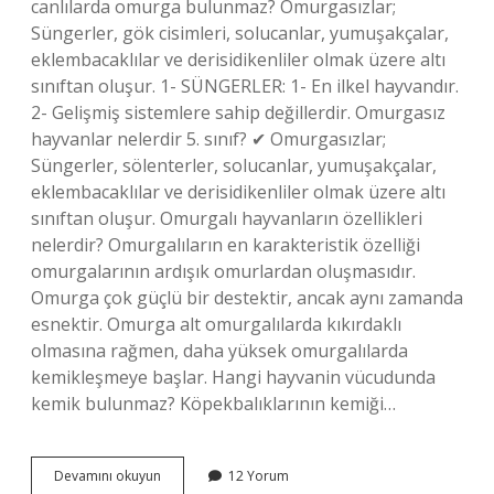
canlılarda omurga bulunmaz? Omurgasızlar;
Süngerler, gök cisimleri, solucanlar, yumuşakçalar,
eklembacaklılar ve derisidikenliler olmak üzere altı
sınıftan oluşur. 1- SÜNGERLER: 1- En ilkel hayvandır.
2- Gelişmiş sistemlere sahip değillerdir. Omurgasız
hayvanlar nelerdir 5. sınıf? ✔ Omurgasızlar;
Süngerler, sölenterler, solucanlar, yumuşakçalar,
eklembacaklılar ve derisidikenliler olmak üzere altı
sınıftan oluşur. Omurgalı hayvanların özellikleri
nelerdir? Omurgalıların en karakteristik özelliği
omurgalarının ardışık omurlardan oluşmasıdır.
Omurga çok güçlü bir destektir, ancak aynı zamanda
esnektir. Omurga alt omurgalılarda kıkırdaklı
olmasına rağmen, daha yüksek omurgalılarda
kemikleşmeye başlar. Hangi hayvanin vücudunda
kemik bulunmaz? Köpekbalıklarının kemiği…
Hangi
Devamını okuyun
12 Yorum