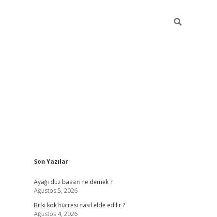
Sidebar
Son Yazılar
betci giri
Ayağı düz bassın ne demek ?
Ağustos 5, 2026
Bitki kök hücresi nasıl elde edilir ?
Ağustos 4, 2026