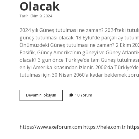
Olacak
Tarih: Ekim 9, 2024
2024 yılı Güneş tutulması ne zaman? 2024’teki tutulm
güneş tutulması olacak. 18 Eylül’de parçalı ay tutul
Önümüzdeki Güneş tutulması ne zaman? 2 Ekim 20
Pasifik, Güney Amerika’nın güneyi ve Güney Atlantik
olacak? 3 gün önce Türkiye’de tam Güneş tutulmas
en iyi Amerika kıtasından izlenir. 2006’da Türkiye’
tutulması için 30 Nisan 2060’a kadar beklemek zor
2024
Devamını okuyun
10 Yorum
Güneş
Tutulması
Türkiyede
Ne
Zaman
https://www.axeforum.com
https://hele.com.tr
https
Olacak