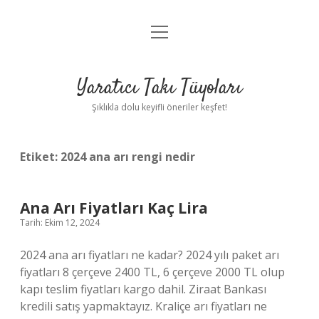
menüyü
Anasayfa
aç
Gizlilik Politikası
Yaratıcı Takı Tüyoları
Yasal Uyarı
Şıklıkla dolu keyifli öneriler keşfet!
Hakkımızda
Etiket:
2024 ana arı rengi nedir
Ana Arı Fiyatları Kaç Lira
Tarih: Ekim 12, 2024
2024 ana arı fiyatları ne kadar? 2024 yılı paket arı
fiyatları 8 çerçeve 2400 TL, 6 çerçeve 2000 TL olup
kapı teslim fiyatları kargo dahil. Ziraat Bankası
kredili satış yapmaktayız. Kraliçe arı fiyatları ne