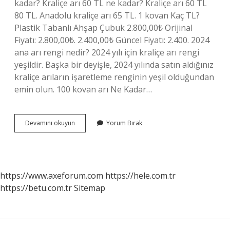
kadar? Kraliçe arı 60 TL ne kadar? Kraliçe arı 60 TL
80 TL. Anadolu kraliçe arı 65 TL. 1 kovan Kaç TL?
Plastik Tabanlı Ahşap Çubuk 2.800,00₺ Orijinal
Fiyatı: 2.800,00₺. 2.400,00₺ Güncel Fiyatı: 2.400. 2024
ana arı rengi nedir? 2024 yılı için kraliçe arı rengi
yeşildir. Başka bir deyişle, 2024 yılında satın aldığınız
kraliçe arıların işaretleme renginin yeşil olduğundan
emin olun. 100 kovan arı Ne Kadar…
Ana
Devamını okuyun
Yorum Bırak
Arı
Fiyatları
Kaç
Lira
https://www.axeforum.com
https://hele.com.tr
https://betu.com.tr
Sitemap