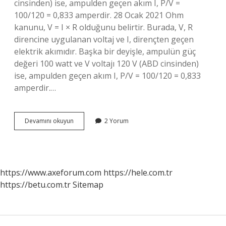
cinsinden) ise, ampulden geçen akım I, P/V =
100/120 = 0,833 amperdir. 28 Ocak 2021 Ohm
kanunu, V = I × R olduğunu belirtir. Burada, V, R
direncine uygulanan voltaj ve I, dirençten geçen
elektrik akımıdır. Başka bir deyişle, ampulün güç
değeri 100 watt ve V voltajı 120 V (ABD cinsinden)
ise, ampulden geçen akım I, P/V = 100/120 = 0,833
amperdir.…
120
Devamını okuyun
2 Yorum
Watt
Kaç
Amper
https://www.axeforum.com
https://hele.com.tr
https://betu.com.tr
Sitemap