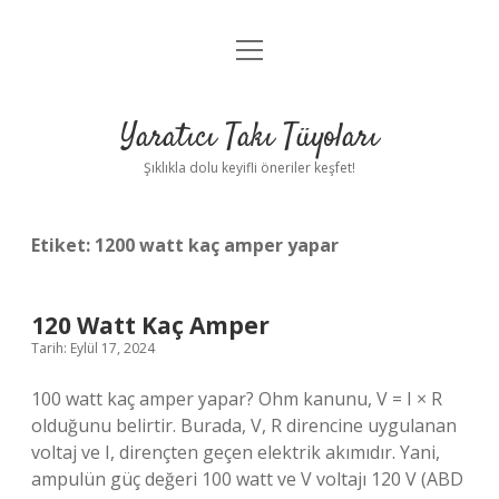
menüyü
Anasayfa
aç
Gizlilik Politikası
Yaratıcı Takı Tüyoları
Yasal Uyarı
Şıklıkla dolu keyifli öneriler keşfet!
Hakkımızda
Etiket:
1200 watt kaç amper yapar
120 Watt Kaç Amper
Tarih: Eylül 17, 2024
100 watt kaç amper yapar? Ohm kanunu, V = I × R
olduğunu belirtir. Burada, V, R direncine uygulanan
voltaj ve I, dirençten geçen elektrik akımıdır. Yani,
ampulün güç değeri 100 watt ve V voltajı 120 V (ABD