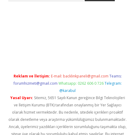
betci giriş
Reklam ve İletişim:
E-mail:
backlinkpaneli@gmail.com
Teams:
forumhizmeti@gmail.com
Whatsapp: 0262 606 0 726
Telegram:
@karabul
Yasal Uyarı:
Sitemiz, 5651 Sayılı Kanun gereğince Bilgi Teknolojileri
ve İletişim Kurumu (BTK) tarafından onaylanmış bir Yer Sağlayıcı
olarak hizmet vermektedir. Bu nedenle, sitedeki içerikleri proaktif
olarak denetleme veya araştırma yükümlülüğümüz bulunmamaktadır.
Ancak, üyelerimiz yazdıkları içeriklerin sorumluluğunu taşımakta olup,
siteye üye olarak bu sorumluluğu kabul etmiş sayılırlar. Bu internet