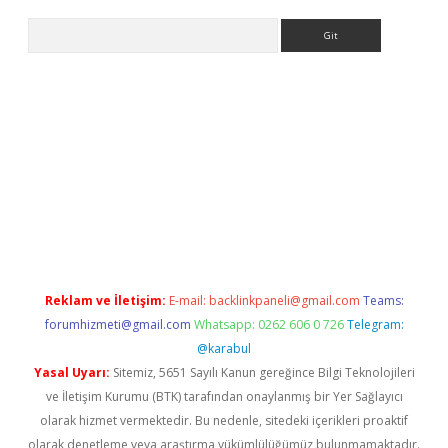
Arama
betci giriş
Reklam ve İletişim:
E-mail:
backlinkpaneli@gmail.com
Teams:
forumhizmeti@gmail.com
Whatsapp: 0262 606 0 726
Telegram:
@karabul
Yasal Uyarı:
Sitemiz, 5651 Sayılı Kanun gereğince Bilgi Teknolojileri
ve İletişim Kurumu (BTK) tarafından onaylanmış bir Yer Sağlayıcı
olarak hizmet vermektedir. Bu nedenle, sitedeki içerikleri proaktif
olarak denetleme veya araştırma yükümlülüğümüz bulunmamaktadır.