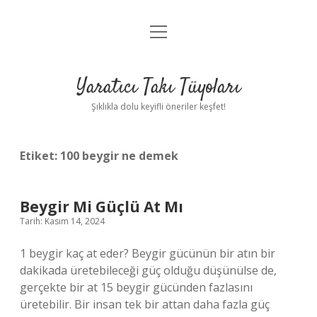
menüyü
Anasayfa
aç
Gizlilik Politikası
Yaratıcı Takı Tüyoları
Yasal Uyarı
Şıklıkla dolu keyifli öneriler keşfet!
Hakkımızda
Etiket:
100 beygir ne demek
Beygir Mi Güçlü At Mı
Tarih: Kasım 14, 2024
1 beygir kaç at eder? Beygir gücünün bir atın bir
dakikada üretebileceği güç olduğu düşünülse de,
gerçekte bir at 15 beygir gücünden fazlasını
üretebilir. Bir insan tek bir attan daha fazla güç