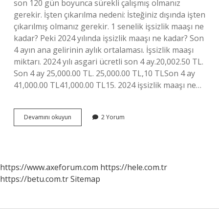
son 120 gün boyunca sürekli çalışmış olmanız
gerekir. İşten çıkarılma nedeni: İsteğiniz dışında işten
çıkarılmış olmanız gerekir. 1 senelik işsizlik maaşı ne
kadar? Peki 2024 yılında işsizlik maaşı ne kadar? Son
4 ayın ana gelirinin aylık ortalaması. İşsizlik maaşı
miktarı. 2024 yılı asgari ücretli son 4 ay.20,002.50 TL.
Son 4 ay 25,000.00 TL. 25,000.00 TL,10 TLSon 4 ay
41,000.00 TL41,000.00 TL15. 2024 işsizlik maaşı ne…
1
Devamını okuyun
2 Yorum
Yıl
Çalışan
Işsizlik
Maaşı
Ne
https://www.axeforum.com
https://hele.com.tr
Kadar
https://betu.com.tr
Sitemap