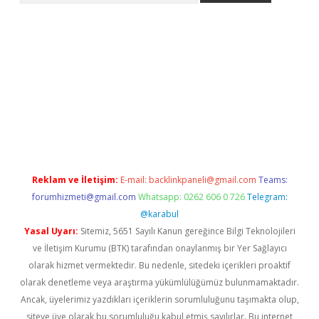
betci giriş
Reklam ve İletişim:
E-mail:
backlinkpaneli@gmail.com
Teams:
forumhizmeti@gmail.com
Whatsapp: 0262 606 0 726
Telegram:
@karabul
Yasal Uyarı:
Sitemiz, 5651 Sayılı Kanun gereğince Bilgi Teknolojileri
ve İletişim Kurumu (BTK) tarafından onaylanmış bir Yer Sağlayıcı
olarak hizmet vermektedir. Bu nedenle, sitedeki içerikleri proaktif
olarak denetleme veya araştırma yükümlülüğümüz bulunmamaktadır.
Ancak, üyelerimiz yazdıkları içeriklerin sorumluluğunu taşımakta olup,
siteye üye olarak bu sorumluluğu kabul etmiş sayılırlar. Bu internet