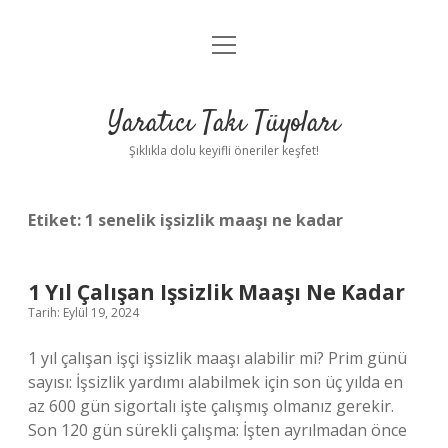
menüyü
Anasayfa
aç
Gizlilik Politikası
Yaratıcı Takı Tüyoları
Yasal Uyarı
Şıklıkla dolu keyifli öneriler keşfet!
Hakkımızda
Etiket:
1 senelik işsizlik maaşı ne kadar
1 Yıl Çalışan Işsizlik Maaşı Ne Kadar
Tarih: Eylül 19, 2024
1 yıl çalışan işçi işsizlik maaşı alabilir mi? Prim günü
sayısı: İşsizlik yardımı alabilmek için son üç yılda en
az 600 gün sigortalı işte çalışmış olmanız gerekir.
Son 120 gün sürekli çalışma: İşten ayrılmadan önce